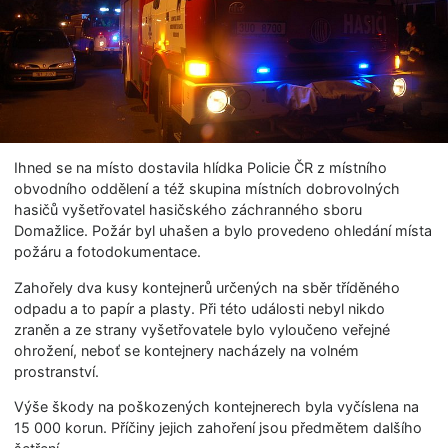
Ihned se na místo dostavila hlídka Policie ČR z místního
obvodního oddělení a též skupina místních dobrovolných
hasičů vyšetřovatel hasičského záchranného sboru
Domažlice. Požár byl uhašen a bylo provedeno ohledání místa
požáru a fotodokumentace.
Zahořely dva kusy kontejnerů určených na sběr tříděného
odpadu a to papír a plasty. Při této události nebyl nikdo
zraněn a ze strany vyšetřovatele bylo vyloučeno veřejné
ohrožení, neboť se kontejnery nacházely na volném
prostranství.
Výše škody na poškozených kontejnerech byla vyčíslena na
15 000 korun. Příčiny jejich zahoření jsou předmětem dalšího