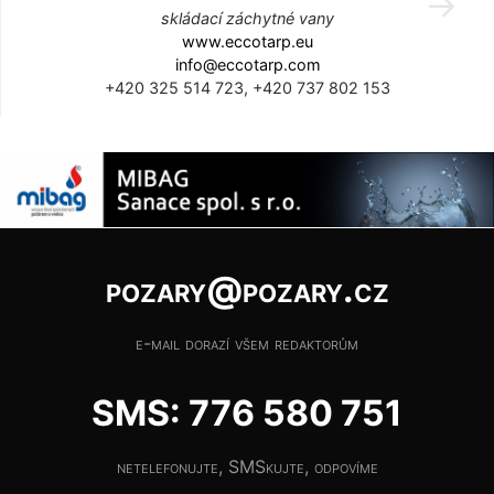
skládací záchytné vany
www.eccotarp.eu
info@eccotarp.com
+420 325 514 723, +420 737 802 153
pozary@pozary.cz
e-mail dorazí všem redaktorům
SMS: 776 580 751
netelefonujte, SMSkujte, odpovíme