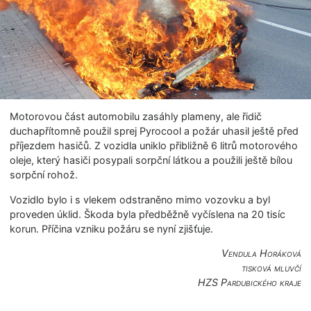
Motorovou část automobilu zasáhly plameny, ale řidič
duchapřítomně použil sprej Pyrocool a požár uhasil ještě před
příjezdem hasičů. Z vozidla uniklo přibližně 6 litrů motorového
oleje, který hasiči posypali sorpční látkou a použili ještě bílou
sorpční rohož.
Vozidlo bylo i s vlekem odstraněno mimo vozovku a byl
proveden úklid. Škoda byla předběžně vyčíslena na 20 tisíc
korun. Příčina vzniku požáru se nyní zjišťuje.
Vendula Horáková
tisková mluvčí
HZS Pardubického kraje