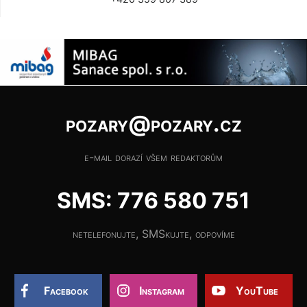
pozary@pozary.cz
e-mail dorazí všem redaktorům
SMS: 776 580 751
netelefonujte, SMSkujte, odpovíme
Facebook
Instagram
YouTube