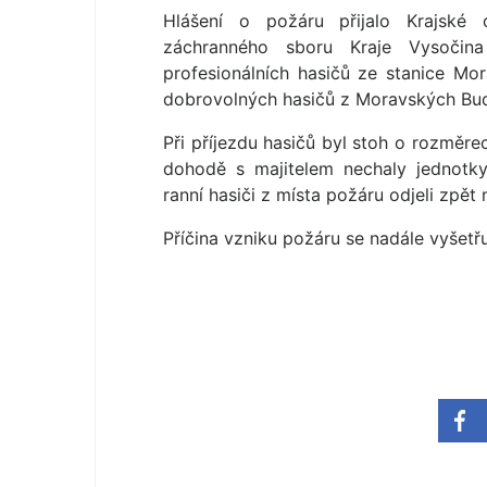
Hlášení o požáru přijalo Krajské 
záchranného sboru Kraje Vysočin
profesionálních hasičů ze stanice Mo
dobrovolných hasičů z Moravských Bud
Při příjezdu hasičů byl stoh o rozměr
dohodě s majitelem nechaly jednotky
ranní hasiči z místa požáru odjeli zpět
Příčina vzniku požáru se nadále vyšetřu