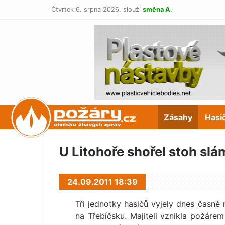
Čtvrtek 6. srpna 2026,
slouží
směna A
.
POŽÁRY.cz
Zásahy
Hasi
U Litohoře shořel stoh slá
24.09.2011 18:39
Tři jednotky hasičů vyjely dnes časně
na Třebíčsku. Majiteli vznikla požáre