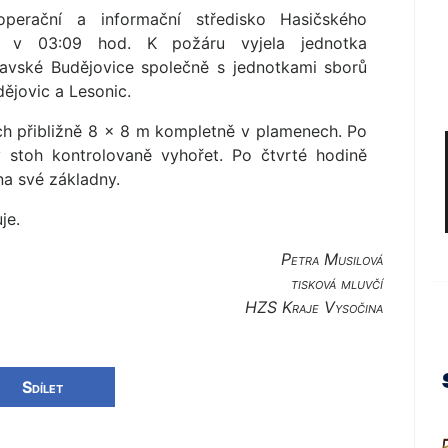
operační a informační středisko Hasičského
a v 03:09 hod. K požáru vyjela jednotka
ravské Budějovice společně s jednotkami sborů
ějovic a Lesonic.
ech přibližně 8 × 8 m kompletně v plamenech. Po
 stoh kontrolovaně vyhořet. Po čtvrté hodině
 na své základny.
je.
Petra Musilová
tisková mluvčí
HZS Kraje Vysočina
Sdílet