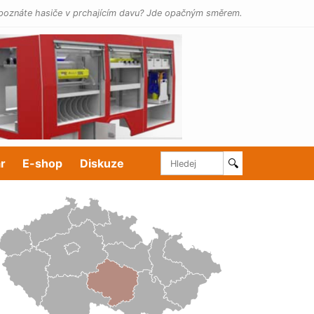
poznáte hasiče v prchajícím davu? Jde opačným směrem.
r
E-shop
Diskuze
🔍