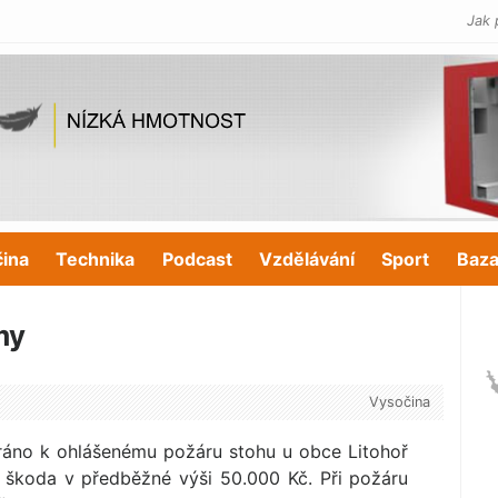
Jak 
čina
Technika
Podcast
Vzdělávání
Sport
Baza
my
Vysočina
 ráno k ohlášenému požáru stohu u obce Litohoř
m škoda v předběžné výši 50.000 Kč. Při požáru