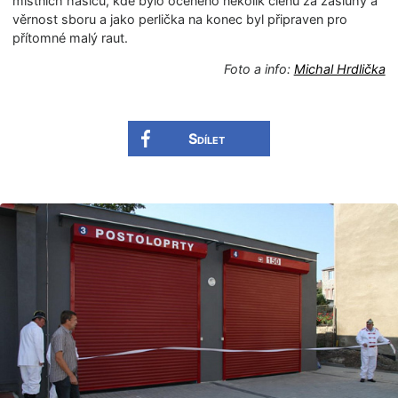
místních hasičů, kde bylo oceněno několik členů za zásluhy a
věrnost sboru a jako perlička na konec byl připraven pro
přítomné malý raut.
Foto a info:
Michal Hrdlička
Sdílet