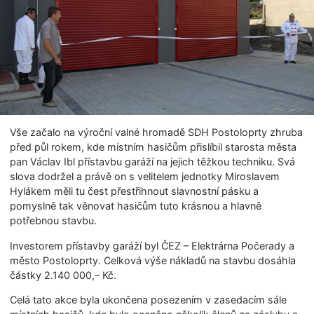
Vše začalo na výroční valné hromadě SDH Postoloprty zhruba
před půl rokem, kde místním hasičům přislíbil starosta města
pan Václav Ibl přístavbu garáží na jejich těžkou techniku. Svá
slova dodržel a právě on s velitelem jednotky Miroslavem
Hylákem měli tu čest přestřihnout slavnostní pásku a
pomyslně tak věnovat hasičům tuto krásnou a hlavně
potřebnou stavbu.
Investorem přístavby garáží byl ČEZ – Elektrárna Počerady a
město Postoloprty. Celková výše nákladů na stavbu dosáhla
částky 2.140 000,– Kč.
Celá tato akce byla ukončena posezením v zasedacím sále