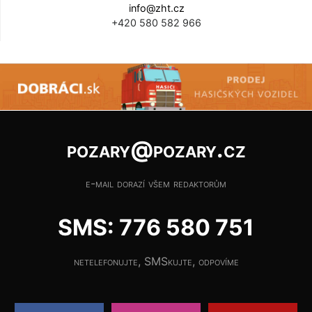
info@zht.cz
+420 580 582 966
pozary@pozary.cz
e-mail dorazí všem redaktorům
SMS: 776 580 751
netelefonujte, SMSkujte, odpovíme