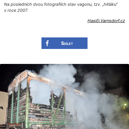
Na posledních dvou fotografiích stav vagonu, tzv. „hitláku“
v roce 2007.
Hasiči.Varnsdor­f.cz
Sdílet