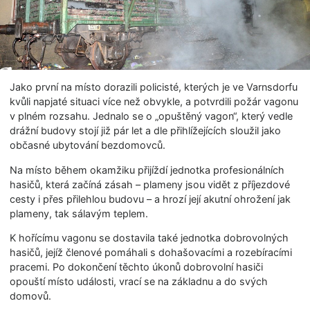
Jako první na místo dorazili policisté, kterých je ve Varnsdorfu
kvůli napjaté situaci více než obvykle, a potvrdili požár vagonu
v plném rozsahu. Jednalo se o „opuštěný vagon“, který vedle
drážní budovy stojí již pár let a dle přihlížejících sloužil jako
občasné ubytování bezdomovců.
Na místo během okamžiku přijíždí jednotka profesionálních
hasičů, která začíná zásah – plameny jsou vidět z příjezdové
cesty i přes přilehlou budovu – a hrozí její akutní ohrožení jak
plameny, tak sálavým teplem.
K hořícímu vagonu se dostavila také jednotka dobrovolných
hasičů, jejíž členové pomáhali s dohašovacími a rozebíracími
pracemi. Po dokončení těchto úkonů dobrovolní hasiči
opouští místo události, vrací se na základnu a do svých
domovů.