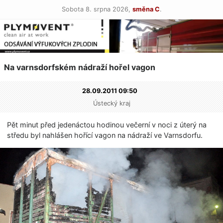
Sobota 8. srpna 2026,
směna C
.
Na varnsdorfském nádraží hořel vagon
28.09.2011 09:50
Ústecký kraj
Pět minut před jedenáctou hodinou večerní v noci z úterý na
středu byl nahlášen hořící vagon na nádraží ve Varnsdorfu.