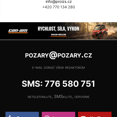
info@proizs.cz
+420 770 134 280
pozary@pozary.cz
e-mail dorazí všem redaktorům
SMS: 776 580 751
netelefonujte, SMSkujte, odpovíme