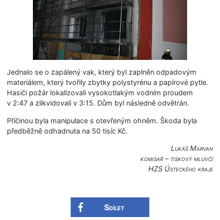
Jednalo se o zapálený vak, který byl zaplněn odpadovým
materiálem, který tvořily zbytky polystyrénu a papírové pytle.
Hasiči požár lokalizovali vysokotlakým vodním proudem
v 2:47 a zlikvidovali v 3:15. Dům byl následně odvětrán.
Příčinou byla manipulace s otevřeným ohněm. Škoda byla
předběžně odhadnuta na 50 tisíc Kč.
Lukáš Marvan
komisař – tiskový mluvčí
HZS Ústeckého kraje
Sdílet