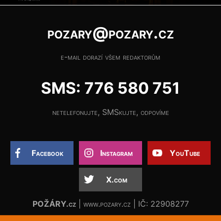
pozary@pozary.cz
e-mail dorazí všem redaktorům
SMS: 776 580 751
netelefonujte, SMSkujte, odpovíme
Facebook
Instagram
YouTube
X.com
POŽÁRY.cz
| www.pozary.cz | IČ: 22908277