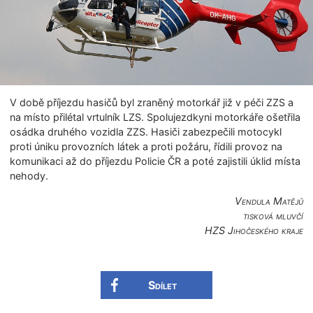
V době příjezdu hasičů byl zraněný motorkář již v péči ZZS a
na místo přilétal vrtulník LZS. Spolujezdkyni motorkáře ošetřila
osádka druhého vozidla ZZS. Hasiči zabezpečili motocykl
proti úniku provozních látek a proti požáru, řídili provoz na
komunikaci až do příjezdu Policie ČR a poté zajistili úklid místa
nehody.
Vendula Matějů
tisková mluvčí
HZS Jihočeského kraje
Sdílet