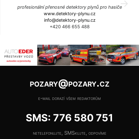
profesionální přenosné detektory plynů pro hasiče
www.detektory-plynu.cz
info@detektory-plynu.cz
+420 466 655 488
pozary@pozary.cz
e-mail dorazí všem redaktorům
SMS: 776 580 751
netelefonujte, SMSkujte, odpovíme