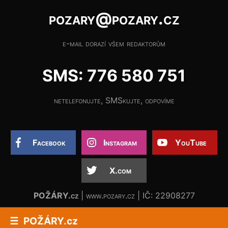
pozary@pozary.cz
e-mail dorazí všem redaktorům
SMS: 776 580 751
netelefonujte, SMSkujte, odpovíme
Facebook
Instagram
YouTube
X.com
POŽÁRY.cz
| www.pozary.cz | IČ: 22908277
POŽÁRY.cz