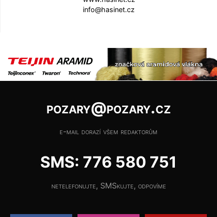
info@hasinet.cz
pozary@pozary.cz
e-mail dorazí všem redaktorům
SMS: 776 580 751
netelefonujte, SMSkujte, odpovíme