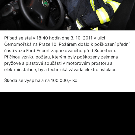
Případ se stal v 18:40 hodin dne 3. 10. 2011 v ulici
Černomořská na Praze 10. Požárem došlo k poškození přední
části vozu Ford Escort zaparkovaného před Superbem.
Příčinou vzniku požáru, kterým byly poškozeny zejména
pryžové a plastové součásti v motorovém prostoru a
elektroinstalace, byla technická závada elektroinstalace.
Škoda se vyšplhala na 100 000,– Kč