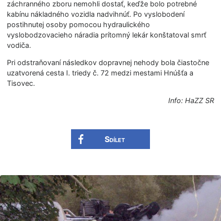
záchranného zboru nemohli dostať, keďže bolo potrebné
kabínu nákladného vozidla nadvihnúť. Po vyslobodení
postihnutej osoby pomocou hydraulického
vyslobodzovacieho náradia prítomný lekár konštatoval smrť
vodiča.
Pri odstraňovaní následkov dopravnej nehody bola čiastočne
uzatvorená cesta I. triedy č. 72 medzi mestami Hnúšťa a
Tisovec.
Info: HaZZ SR
Sdílet