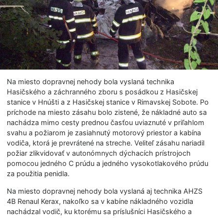
Na miesto dopravnej nehody bola vyslaná technika
Hasičského a záchranného zboru s posádkou z Hasičskej
stanice v Hnúšti a z Hasičskej stanice v Rimavskej Sobote. Po
príchode na miesto zásahu bolo zistené, že nákladné auto sa
nachádza mimo cesty prednou časťou uviaznuté v priľahlom
svahu a požiarom je zasiahnutý motorový priestor a kabína
vodiča, ktorá je prevrátené na streche. Veliteľ zásahu nariadil
požiar zlikvidovať v autonómnych dýchacích prístrojoch
pomocou jedného C prúdu a jedného vysokotlakového prúdu
za použitia penidla.
Na miesto dopravnej nehody bola vyslaná aj technika AHZS
4B Renaul Kerax, nakoľko sa v kabíne nákladného vozidla
nachádzal vodič, ku ktorému sa príslušníci Hasičského a