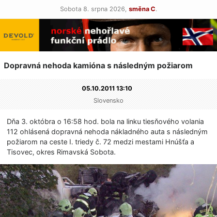
Sobota 8. srpna 2026,
směna C
.
Dopravná nehoda kamióna s následným požiarom
05.10.2011 13:10
Slovensko
Dňa 3. októbra o 16:58 hod. bola na linku tiesňového volania
112 ohlásená dopravná nehoda nákladného auta s následným
požiarom na ceste I. triedy č. 72 medzi mestami Hnúšťa a
Tisovec, okres Rimavská Sobota.