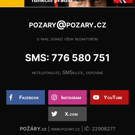
pozary@pozary.cz
e-mail dorazí všem redaktorům
SMS: 776 580 751
netelefonujte, SMSkujte, odpovíme
Facebook
Instagram
YouTube
X.com
POŽÁRY.cz
| www.pozary.cz | IČ: 22908277