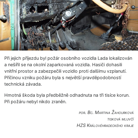
Při jejich příjezdu byl požár osobního vozidla Lada lokalizován
a nešířil se na okolní zaparkovaná vozidla. Hasiči dohasili
vnitřní prostor a zabezpečili vozidlo proti dalšímu vzplanutí.
Příčinou vzniku požáru byla s největší pravděpodobností
technická závada.
Hmotná škoda byla předběžně odhadnuta na tři tisíce korun.
Při požáru nebyl nikdo zraněn.
por. Bc. Martina Žahourková
tisková mluvčí
HZS Královéhradec­kého kraje