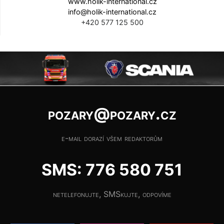
www.holik-international.cz
info@holik-international.cz
+420 577 125 500
pozary@pozary.cz
e-mail dorazí všem redaktorům
SMS: 776 580 751
netelefonujte, SMSkujte, odpovíme