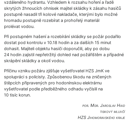
vzdáleného hydrantu. Vzhledem k rozsahu hoření a řadě
skrytých žhnoucích ohnisek majitel skládky k zásahu hasičů
postupně nasadil tři kolové nakladače, kterými bylo možné
hromadu postupně rozebírat a prohořelý materiál
prolévat vodou.
Při postupném hašení a rozebírání skládky se požár podařilo
dostat pod kontrolu v 10.18 hodin a za dalších 15 minut
dohasit. Majiteli objektu hasiči doporučili, aby po dobu
24 hodin zajistil nepřetržitý dohled nad požářištěm a případné
skrápění skládky a okolí vodou.
Příčinu vzniku požáru zjišťuje vyšetřovatel HZS JmK ve
spolupráci s policisty. Způsobenou škodu na zničených
štěpcích připravených pro hodonínskou elektrárnu
vyšetřovatel podle předběžného odhadu vyčíslil na
10 tisíc korun.
por. Mgr. Jaroslav Haid
tiskový mluvčí
HZS Jihomoravského kra­je