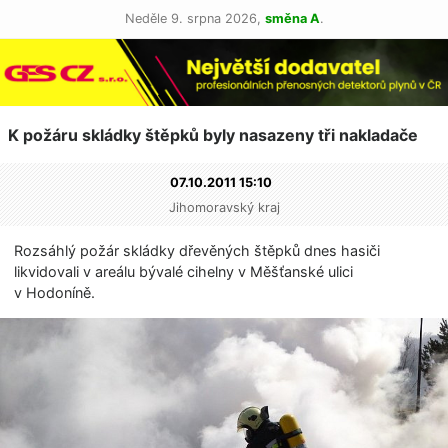
Neděle 9. srpna 2026,
směna A
.
K požáru skládky štěpků byly nasazeny tři nakladače
07.10.2011 15:10
Jihomoravský kraj
Rozsáhlý požár skládky dřevěných štěpků dnes hasiči
likvidovali v areálu bývalé cihelny v Měšťanské ulici
v Hodoníně.