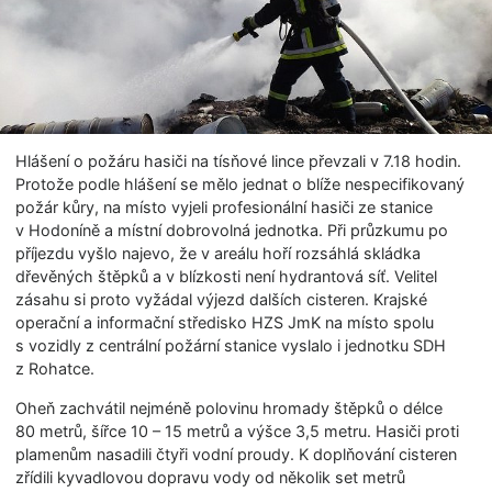
Hlášení o požáru hasiči na tísňové lince převzali v 7.18 hodin.
Protože podle hlášení se mělo jednat o blíže nespecifikovaný
požár kůry, na místo vyjeli profesionální hasiči ze stanice
v Hodoníně a místní dobrovolná jednotka. Při průzkumu po
příjezdu vyšlo najevo, že v areálu hoří rozsáhlá skládka
dřevěných štěpků a v blízkosti není hydrantová síť. Velitel
zásahu si proto vyžádal výjezd dalších cisteren. Krajské
operační a informační středisko HZS JmK na místo spolu
s vozidly z centrální požární stanice vyslalo i jednotku SDH
z Rohatce.
Oheň zachvátil nejméně polovinu hromady štěpků o délce
80 metrů, šířce 10 – 15 metrů a výšce 3,5 metru. Hasiči proti
plamenům nasadili čtyři vodní proudy. K doplňování cisteren
zřídili kyvadlovou dopravu vody od několik set metrů