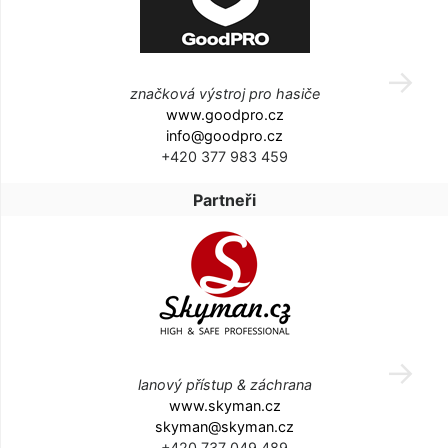
značková výstroj pro hasiče
www.goodpro.cz
info@goodpro.cz
+420 377 983 459
Partneři
lanový přístup & záchrana
www.skyman.cz
skyman@skyman.cz
+420 737 049 489