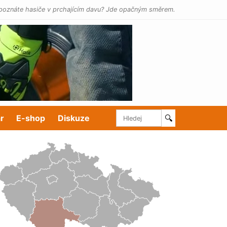
poznáte hasiče v prchajícím davu? Jde opačným směrem.
r
E-shop
Diskuze
🔍