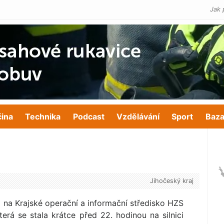
Jak 
čina
Technika
Podcast
Vzdělávání
Sport
Baza
Jihočeský kraj
 na Krajské operační a informační středisko HZS
erá se stala krátce před 22. hodinou na silnici