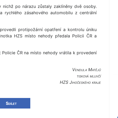
 v nichž po nárazu zůstaly zaklíněny dvě osoby.
 a rychlého zásahového automobilu z centrální
rovedli protipožární opatření a kontrolu úniku
ednotka HZS místo nehody předala Policii ČR a
 Policie ČR na místo nehody vrátila k provedení
Vendula Matějů
tisková mluvčí
HZS Jihočeského kraje
Sdílet