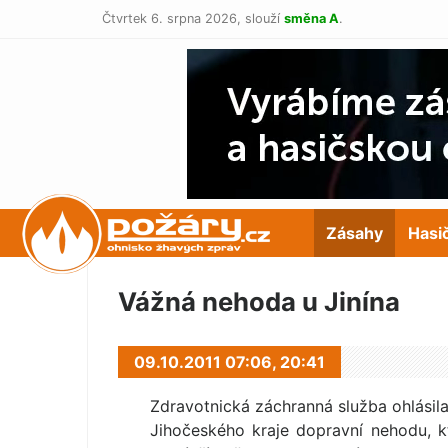
Čtvrtek 6. srpna 2026,
slouží
směna A
.
POŽÁRY.cz
Zásahy
Hasi
Vážná nehoda u Jinína
09.10.2011 07:06,
20:41
Zdravotnická záchranná služba ohlásila
Jihočeského kraje dopravní nehodu, kt