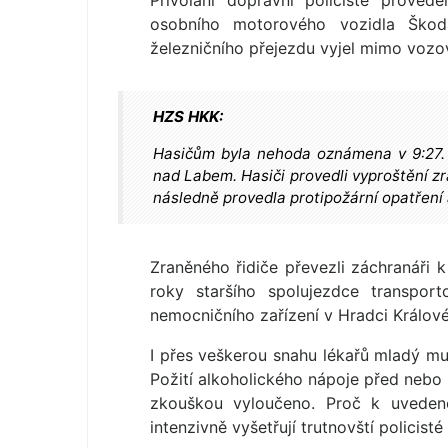
Přivolaní dopravní policisté proveden
osobního motorového vozidla Ško
železničního přejezdu vyjel mimo vozov
HZS HKK:
Hasičům byla nehoda oznámena v 9:27. 
nad Labem. Hasiči provedli vyproštění z
následně provedla protipožární opatření a
Zraněného řidiče převezli záchranáři k
roky staršího spolujezdce transpor
nemocničního zařízení v Hradci Králové
I přes veškerou snahu lékařů mladý muž
Požití alkoholického nápoje před nebo
zkouškou vyloučeno. Proč k uvedené
intenzivně vyšetřují trutnovští policisté