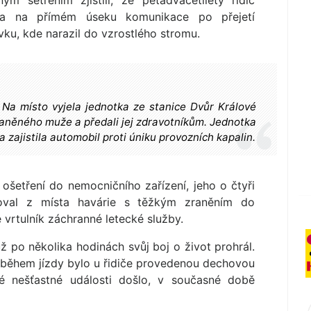
ým šetřením zjistili, že pětadvacetiletý řidič
da na přímém úseku komunikace po přejetí
ku, kde narazil do vzrostlého stromu.
Na místo vyjela jednotka ze stanice Dvůr Králové
raněného muže a předali jej zdravotníkům. Jednotka
 zajistila automobil proti úniku provozních kapalin.
 ošetření do nemocničního zařízení, jeho o čtyři
toval z místa havárie s těžkým zraněním do
 vrtulník záchranné letecké služby.
 po několika hodinách svůj boj o život prohrál.
 během jízdy bylo u řidiče provedenou dechovou
 nešťastné události došlo, v současné době