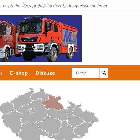
poznáte hasiče v prchajícím davu? Jde opačným směrem.
r
E-shop
Diskuze
🔍