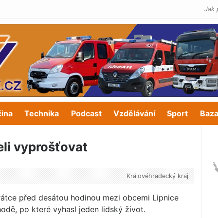
Jak 
čina
Technika
Podcast
Vzdělávání
Sport
Baza
li vyprošťovat
Královéhradecký kraj
krátce před desátou hodinou mezi obcemi Lipnice
odě, po které vyhasl jeden lidský život.