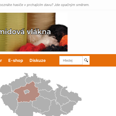
poznáte hasiče v prchajícím davu? Jde opačným směrem.
r
E-shop
Diskuze
🔍