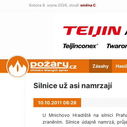
Sobota 8. srpna 2026,
slouží
směna C
.
POŽÁRY.cz
Zásahy
Hasi
Silnice už asi namrzají
10.10.2011 08:28
U Mnichovo Hradiště na silnici Pra
zraněním. Silnice údajně namrzá, průj