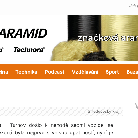
Jak 
čina
Technika
Podcast
Vzdělávání
Sport
Baza
Středočeský kraj
ha – Turnov došlo k nehodě sedmi vozidel se
ezdná byla nejprve s velkou opatrností, nyní je