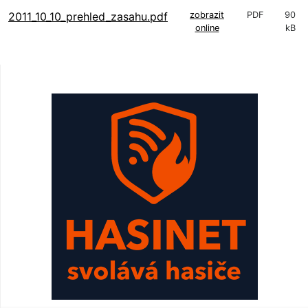
2011_10_10_prehled_zasahu.pdf
zobrazit
PDF
90
online
kB