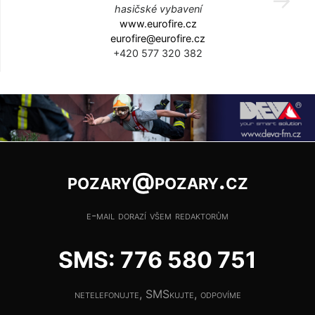
hasičské vybavení
www.eurofire.cz
eurofire@eurofire.cz
+420 577 320 382
pozary@pozary.cz
e-mail dorazí všem redaktorům
SMS: 776 580 751
netelefonujte, SMSkujte, odpovíme