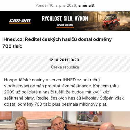
Pondělí 10. srpna 2026,
směna B
.
iHned.cz: Ředitel českých hasičů dostal odměny
700 tisíc
12.10.2011 10:23
Česká republika
Hospodářské noviny a server IHNED.cz pokračují
v odhalování odměn pro státní zaměstnance. Koncem roku
2009 už policisté a hasiči tušili, že budou mít kvůli krizi
seškrtané platy. Ředitel českých hasičů Miroslav Štěpán však
dostal odměny 700 tisíc plus bezmála milionový plat.