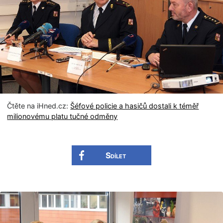
Čtěte na iHned.cz:
Šéfové policie a hasičů dostali k téměř
milionovému platu tučné odměny
Sdílet