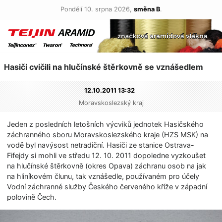
Pondělí 10. srpna 2026,
směna B
.
Hasiči cvičili na hlučínské štěrkovně se vznášedlem
12.10.2011 13:32
Moravskoslezský kraj
Jeden z posledních letošních výcviků jednotek Hasičského
záchranného sboru Moravskoslezského kraje (HZS MSK) na
vodě byl navýsost netradiční. Hasiči ze stanice Ostrava-
Fifejdy si mohli ve středu 12. 10. 2011 dopoledne vyzkoušet
na hlučínské štěrkovně (okres Opava) záchranu osob na jak
na hliníkovém člunu, tak vznášedle, používaném pro účely
Vodní záchranné služby Českého červeného kříže v západní
polovině Čech.