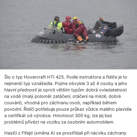
Šlo o typ Hovercraft HTI 425. Podle instruktora a řidiče je to
nejmenší typ vznášedla. Pojme obvykle 3 až 4 osoby a jeho
hlavní předností je oproti větším typům dobrá ovladatelnost
na vodě (malý poloměr zatáčení, otáčení na místě, dobré
couvání), vhodná pro záchranu osob, například během
povodní. Řidiči potřebuje pouze průkaz vůdce malého plavidla
a certifikát od výrobce. Hmotnost 300 kg, lze jej bez
problémů přivézt na vozíku za osobním automobilem.
Hasiči z Fifejd (směna A) se prostřídali při nácviku záchrany