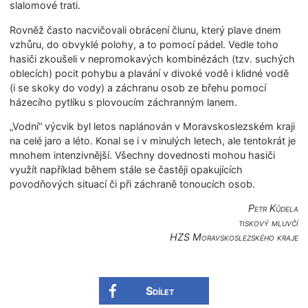
slalomové trati.
Rovněž často nacvičovali obrácení člunu, který plave dnem
vzhůru, do obvyklé polohy, a to pomocí pádel. Vedle toho
hasiči zkoušeli v nepromokavých kombinézách (tzv. suchých
oblecích) pocit pohybu a plavání v divoké vodě i klidné vodě
(i se skoky do vody) a záchranu osob ze břehu pomocí
házecího pytlíku s plovoucím záchranným lanem.
„Vodní“ výcvik byl letos naplánován v Moravskoslezském kraji
na celé jaro a léto. Konal se i v minulých letech, ale tentokrát je
mnohem intenzivnější. Všechny dovednosti mohou hasiči
využít například během stále se častěji opakujících
povodňových situací či při záchraně tonoucích osob.
Petr Kůdela
tiskový mluvčí
HZS Moravskoslezské­ho kraje
Sdílet