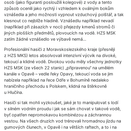
osob (jako figuranti posloužili kolegové) z vody a tento
způsob ocenili jako rychlý i vzhledem k oválným bokům
vznášedla a jeho možnosti vypnout vzduchový polštář, a tak
klesnout co nejblíže hladině. Vznášedlu například nevadí
(například při zásazích v noci) přejezdy kmenů stromů či
jiných plošších předmětů, plovoucích na vodě. HZS MSK
zatím žádné vznášedlo ve výbavě nemá…
Profesionální hasiči z Moravskoslezského kraje (přesněji
z HZS MKS) letos absolvovali intenzivní výcvik na divoké,
tekoucí a klidné vodě. Divokou vodu měly všechny jednotky
HZS MSK (ze všech 22 stanic) „připravenou“ na umělém
kanále v Opavě – vedle řeky Opavy, tekoucí voda se jim
nabízela například na řece Odře v Bohumíně nedaleko
hraničního přechodu s Polskem, klidná na štěrkovně
u Hlučína.
Hasiči si tak mohli vyzkoušet, jaké je to manipulovat s lodí
v silném vodním proudu i jak se sám chovat v takové vodě,
byť opatřen nepromokavou kombinézou a záchrannou
vestou. Na všech druzích vod trénovali hromadnou jízdu na
gumových člunech, v Opavě i na větších raftech, a to i na