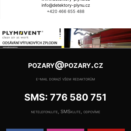
info@detektory-plynu.cz
+420 466 655 488
pozary@pozary.cz
e-mail dorazí všem redaktorům
SMS: 776 580 751
netelefonujte, SMSkujte, odpovíme