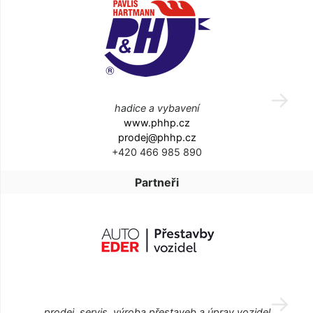
hadice a vybavení
www.phhp.cz
prodej@phhp.cz
+420 466 985 890
Partneři
prodej, servis, výroba přestaveb a úprav vozidel