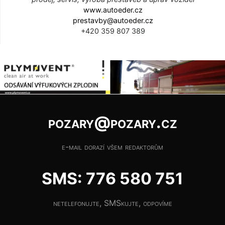
www.autoeder.cz
prestavby@autoeder.cz
+420 359 807 389
pozary@pozary.cz
e-mail dorazí všem redaktorům
SMS: 776 580 751
netelefonujte, SMSkujte, odpovíme