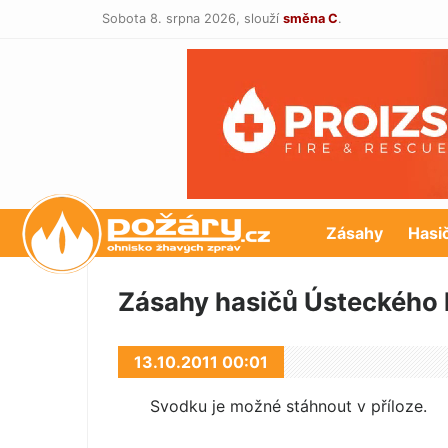
Sobota 8. srpna 2026,
slouží
směna C
.
POŽÁRY.cz
Zásahy
Hasi
Zásahy hasičů Ústeckého k
13.10.2011 00:01
Svodku je možné stáhnout v příloze.