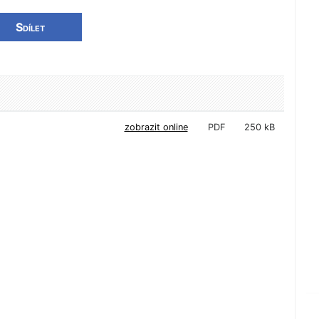
Sdílet
zobrazit online
PDF
250 kB