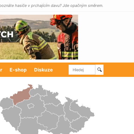
poznáte hasiče v prchajícím davu? Jde opačným směrem.
r
E-shop
Diskuze
🔍