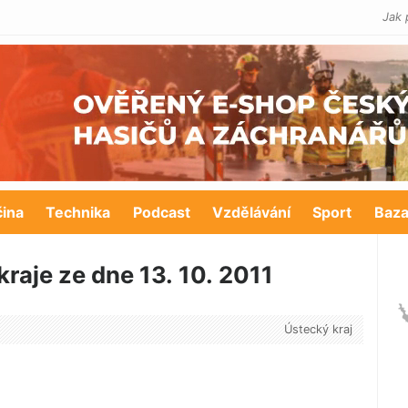
Jak 
čina
Technika
Podcast
Vzdělávání
Sport
Baza
raje ze dne 13. 10. 2011
Ústecký kraj