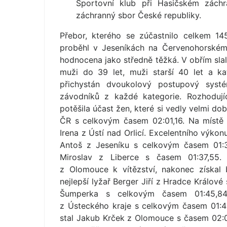
Sportovní klub při Hasičském zách
záchranný sbor České republiky.
Přebor, kterého se zúčastnilo celkem 1
proběhl v Jeseníkách na Červenohorském
hodnocena jako středně těžká. V obřím slal
muži do 39 let, muži starší 40 let a k
přichystán dvoukolový postupový syst
závodníků z každé kategorie. Rozhodují
potěšila účast žen, které si vedly velmi d
ČR s celkovým časem 02:01,16. Na místě 
Irena z Ústí nad Orlicí. Excelentního výko
Antoš z Jeseníku s celkovým časem 01:3
Miroslav z Liberce s časem 01:37,55.
z Olomouce k vítězství, nakonec získal 
nejlepší lyžař Berger Jiří z Hradce Králové
Šumperka s celkovým časem 01:45,84.
z Ústeckého kraje s celkovým časem 01:46
stal Jakub Krček z Olomouce s časem 02:0