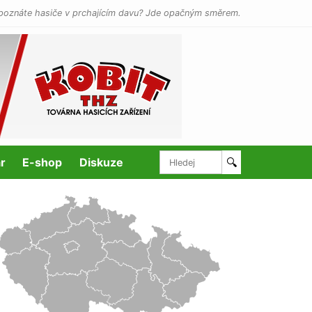
poznáte hasiče v prchajícím davu? Jde opačným směrem.
r
E-shop
Diskuze
🔍