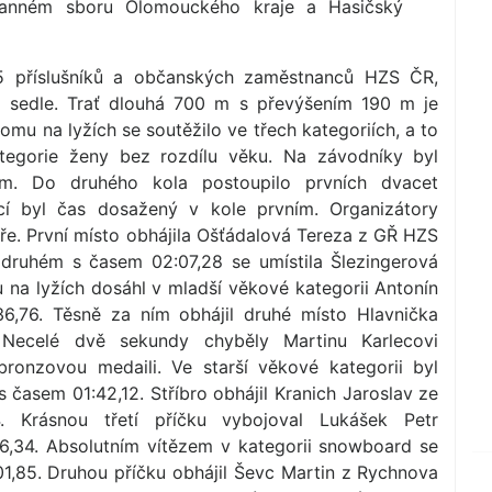
ranném sboru Olomouckého kraje a Hasičský
45 příslušníků a občanských zaměstnanců HZS ČR,
 sedle. Trať dlouhá 700 m s převýšením 190 m je
omu na lyžích se soutěžilo ve třech kategoriích, a to
ategorie ženy bez rozdílu věku. Na závodníky byl
ém. Do druhého kola postoupilo prvních dvacet
cí byl čas dosažený v kole prvním. Organizátory
obře. První místo obhájila Ošťádalová Tereza z GŘ HZS
druhém s časem 02:07,28 se umístila Šlezingerová
nu na lyžích dosáhl v mladší věkové kategorii Antonín
6,76. Těsně za ním obhájil druhé místo Hlavnička
 Necelé dvě sekundy chyběly Martinu Karlecovi
bronzovou medaili. Ve starší věkové kategorii byl
 s časem 01:42,12. Stříbro obhájil Kranich Jaroslav ze
 Krásnou třetí příčku vybojoval Lukášek Petr
,34. Abso­lutním vítězem v kategorii snowboard se
1,85. Druhou příčku obhájil Ševc Martin z Rychnova