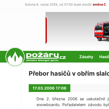
Sobota 8. srpna 2026,
od 07:00 bude sloužit
směna C
.
POŽÁRY.cz
Zásahy
Hasi
Přebor hasičů v obřím sla
17.03.2006 17:06
Dne 2. března 2006 se uskutečnil j
snowboardu. Pořadatelem závodu byl