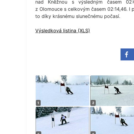
nad Kněžnou s výsledným časem 02:05
z Olomouce s celkovým časem 02:14,46. I př
to díky krásnému slunečnému počasí.
Výsledková listina (XLS)