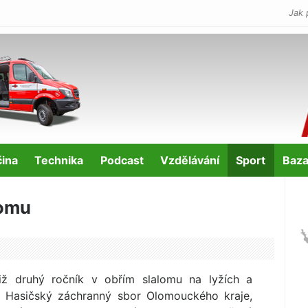
Jak 
čina
Technika
Podcast
Vzdělávání
Sport
Baza
lomu
iž druhý ročník v obřím slalomu na lyžích a
 Hasičský záchranný sbor Olomouckého kraje,