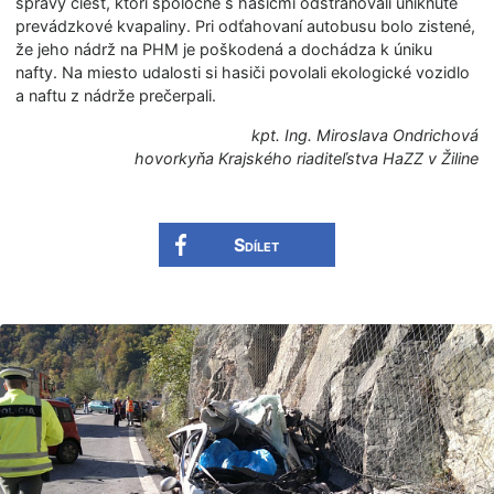
správy ciest, ktorí spoločne s hasičmi odstraňovali uniknuté
prevádzkové kvapaliny. Pri odťahovaní autobusu bolo zistené,
že jeho nádrž na PHM je poškodená a dochádza k úniku
nafty. Na miesto udalosti si hasiči povolali ekologické vozidlo
a naftu z nádrže prečerpali.
kpt. Ing. Miroslava Ondrichová
hovorkyňa Krajského riaditeľstva HaZZ v Žiline
Sdílet