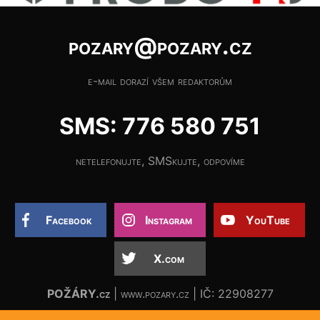
pozary@pozary.cz
e-mail dorazí všem redaktorům
SMS: 776 580 751
netelefonujte, SMSkujte, odpovíme
Facebook
Instagram
YouTube
X.com
POŽÁRY.cz
| www.pozary.cz | IČ: 22908277