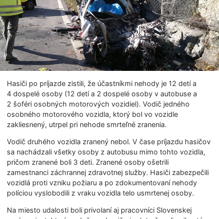
Hasiči po príjazde zistili, že účastníkmi nehody je 12 detí a
4 dospelé osoby (12 detí a 2 dospelé osoby v autobuse a
2 šoféri osobných motorových vozidiel). Vodič jedného
osobného motorového vozidla, ktorý bol vo vozidle
zakliesnený, utrpel pri nehode smrteľné zranenia.
Vodič druhého vozidla zranený nebol. V čase príjazdu hasičov
sa nachádzali všetky osoby z autobusu mimo tohto vozidla,
pričom zranené boli 3 deti. Zranené osoby ošetrili
zamestnanci záchrannej zdravotnej služby. Hasiči zabezpečili
vozidlá proti vzniku požiaru a po zdokumentovaní nehody
políciou vyslobodili z vraku vozidla telo usmrtenej osoby.
Na miesto udalosti boli privolaní aj pracovníci Slovenskej