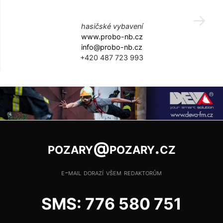
hasičské vybavení
www.probo-nb.cz
info@probo-nb.cz
+420 487 723 993
pozary@pozary.cz
e-mail dorazí všem redaktorům
SMS: 776 580 751