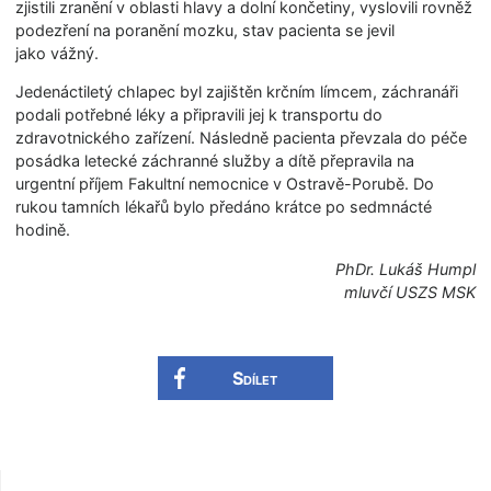
zjistili zranění v oblasti hlavy a dolní končetiny, vyslovili rovněž
podezření na poranění mozku, stav pacienta se jevil
jako vážný.
Jedenáctiletý chlapec byl zajištěn krčním límcem, záchranáři
podali potřebné léky a připravili jej k transportu do
zdravotnického zařízení. Následně pacienta převzala do péče
posádka letecké záchranné služby a dítě přepravila na
urgentní příjem Fakultní nemocnice v Ostravě-Porubě. Do
rukou tamních lékařů bylo předáno krátce po sedmnácté
hodině.
PhDr. Lukáš Humpl
mluvčí USZS MSK
Sdílet