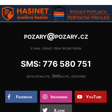
pozary@pozary.cz
e-mail dorazí všem redaktorům
SMS: 776 580 751
netelefonujte, SMSkujte, odpovíme
Facebook
Instagram
YouTube
X.com