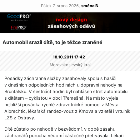
Pátek 7. srpna 2026,
směna B
.
Automobil srazil dítě, to je těžce zraněné
18.10.2011 17:42
Moravskoslezský kraj
Posádky záchranné služby zasahovaly spolu s hasiči
v dnešních odpoledních hodinách u dopravní nehody na
Bruntálsku. V šestnáct hodin byl nahlášen střet automobilu
s dítětem – cyklistou v obci Třemešná. Na místo vyjela
nejbližší posádka rychlé zdravotnické pomoci z Města
Albrechtic, lékařská randez-vouz z Krnova a vzletěl i vrtulník
LZS z Ostravy.
Dítě zůstalo po nehodě v bezvědomí, v době zásahu
záchranářů porucha vědomí částečně přetrvávala. Lékaři