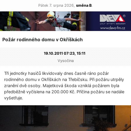
Pátek 7. srpna 2026,
směna B
.
Požár rodinného domu v Okříškách
19.10.2011 07:23,
15:11
Vysočina
Tři jednotky hasičů likvidovaly dnes časně ráno požár
rodinného domu v Okříškách na Třebíčsku. Při požáru utrpěly
zranění dvě osoby. Majetková škoda vzniklá požárem byla
předběžně vyčíslena na 200.000 Kč. Příčina požáru se nadále
vyšetřuje.