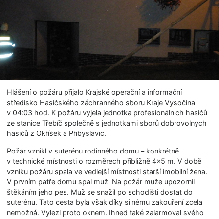
Hlášení o požáru přijalo Krajské operační a informační
středisko Hasičského záchranného sboru Kraje Vysočina
v 04:03 hod. K požáru vyjela jednotka profesionálních hasičů
ze stanice Třebíč společně s jednotkami sborů dobrovolných
hasičů z Okříšek a Přibyslavic.
Požár vznikl v suterénu rodinného domu – konkrétně
v technické místnosti o rozměrech přibližně 4×5 m. V době
vzniku požáru spala ve vedlejší místnosti starší imobilní žena.
V prvním patře domu spal muž. Na požár muže upozornil
štěkáním jeho pes. Muž se snažil po schodišti dostat do
suterénu. Tato cesta byla však díky silnému zakouření zcela
nemožná. Vylezl proto oknem. Ihned také zalarmoval svého