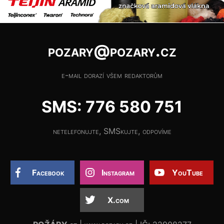
pozary@pozary.cz
e-mail dorazí všem redaktorům
SMS: 776 580 751
netelefonujte, SMSkujte, odpovíme
Facebook
Instagram
YouTube
X.com