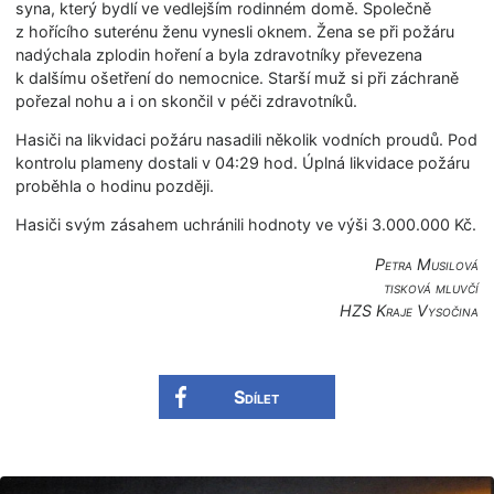
syna, který bydlí ve vedlejším rodinném domě. Společně
z hořícího suterénu ženu vynesli oknem. Žena se při požáru
nadýchala zplodin hoření a byla zdravotníky převezena
k dalšímu ošetření do nemocnice. Starší muž si při záchraně
pořezal nohu a i on skončil v péči zdravotníků.
Hasiči na likvidaci požáru nasadili několik vodních proudů. Pod
kontrolu plameny dostali v 04:29 hod. Úplná likvidace požáru
proběhla o hodinu později.
Hasiči svým zásahem uchránili hodnoty ve výši 3.000.000 Kč.
Petra Musilová
tisková mluvčí
HZS Kraje Vysočina
Sdílet