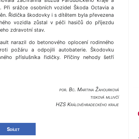
ahovala záchranná služba Pardubického kraje a
. Při srážce osobních vozidel Škoda Octavia a
ěn. Řidička škodovky i s dítětem byla převezena
hého vozidla zůstal v péči hasičů do příjezdu
jeho zdravotní stav.
nault narazil do betonového oplocení rodinného
proti požáru a odpojili autobaterie. Škodovku
ého příslušníka řidičky. Příčiny nehody šetří
por. Bc. Martina Žahourková
tisková mluvčí
HZS Královéhradec­kého kraje
Sdílet