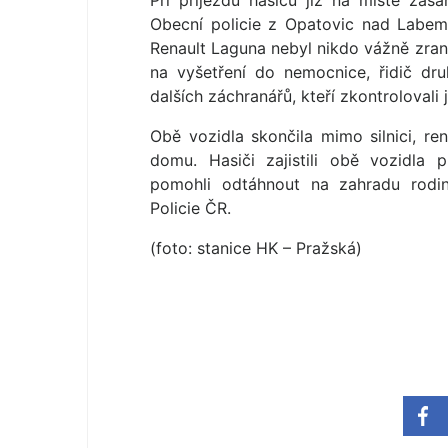
Při příjezdu hasičů již na místě zas
Obecní policie z Opatovic nad Labem
Renault Laguna nebyl nikdo vážně zran
na vyšetření do nemocnice, řidič dru
dalších záchranářů, kteří zkontrolovali 
Obě vozidla skončila mimo silnici, re
domu. Hasiči zajistili obě vozidla 
pomohli odtáhnout na zahradu rodinn
Policie ČR.
(foto: stanice HK – Pražská)