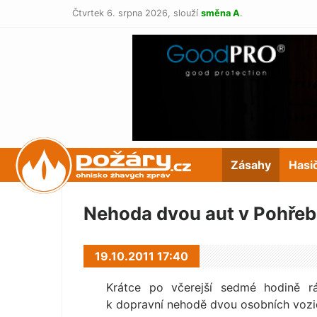
Čtvrtek 6. srpna 2026,
slouží
směna A
.
POŽÁRY.cz
Zásahy
Hasi
Nehoda dvou aut v Pohře
19.10.2011 17:40
Krátce po včerejší sedmé hodině rá
k dopravní nehodě dvou osobních vozid