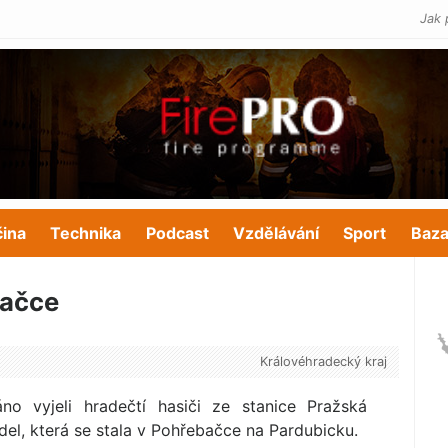
Jak 
čina
Technika
Podcast
Vzdělávání
Sport
Baza
bačce
Královéhradecký kraj
no vyjeli hradečtí hasiči ze stanice Pražská
el, která se stala v Pohřebačce na Pardubicku.