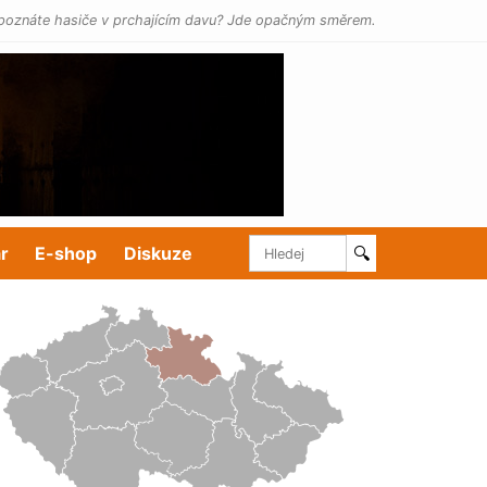
poznáte hasiče v prchajícím davu? Jde opačným směrem.
r
E-shop
Diskuze
🔍