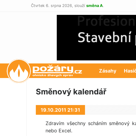
Čtvrtek 6. srpna 2026,
slouží
směna A
.
POŽÁRY.cz
Zásahy
Hasi
Směnový kalendář
19.10.2011 21:31
Zdravím všechny scháním směnový ka
nebo Excel.