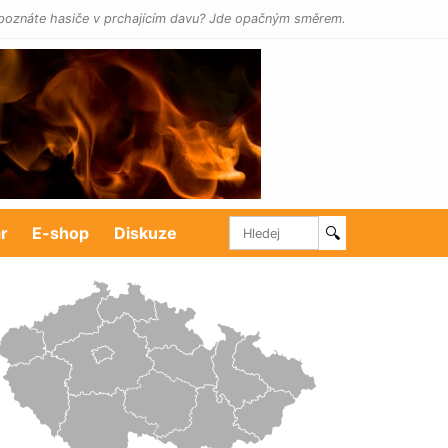
poznáte hasiče v prchajícím davu? Jde opačným směrem.
r
E-shop
Diskuze
🔍