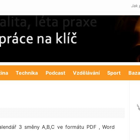
Jak 
čina
Technika
Podcast
Vzdělávání
Sport
Baza
lendář 3 směny A,B,C ve formátu PDF , Word