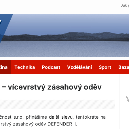
Jak 
čina
Technika
Podcast
Vzdělávání
Sport
Baza
– vícevrstvý zásahový oděv
čnost s.r.o. přinášíme
další slevu
, tentokráte na
evrstvý zásahový oděv DEFENDER II.