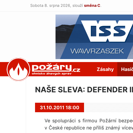
Sobota 8. srpna 2026,
slouží
směna C
.
POŽÁRY.cz
Zásahy
Hasi
NAŠE SLEVA: DEFENDER II 
31.10.2011 18:00
Ve spolupráci s firmou Požární bezpe
v České republice ne příliš známý víc