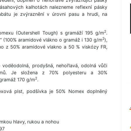
edení, doplněn o nehořlavé zvýrazňující pásky
zásahových kalhotách nalezneme reflexní pásky
bátu je zvýraznění v úrovni pasu a hrudi, na
2
omexu (Outershell Tough) s gramáží 195 g/m
.
2
iori“ (100% aramidové vlákno o gramáž i 130 g/m
),
ého z 50% aramidové vlakno a 50 % viskózy FR,
 voděodolná, prodyšná, nehořlavá, odolná vůči
nismů. Je složena z 70% polyesteru a 30%
2
; gramáž 170 g/m
.
mexová plst, podšívka je 50% Nomex doplněný
jimkou hlavy, rukou a nohou
97