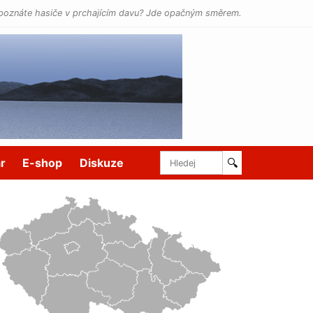
poznáte hasiče v prchajícím davu? Jde opačným směrem.
r
E-shop
Diskuze
🔍