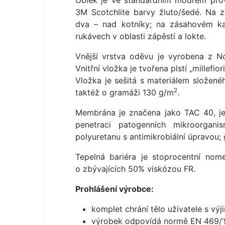
Oblek je ve standardním modrém prov
3M Scotchlite barvy žluto/šedé. Na 
dva – nad kotníky; na zásahovém ka
rukávech v oblasti zápěstí a lokte.
Vnější vrstva oděvu je vyrobena z N
Vnitřní vložka je tvořena plstí „millef
Vložka je sešitá s materiálem složen
2
taktéž o gramáži 130 g/m
.
Membrána je značena jako TAC 40, je
penetraci patogenních mikroorga
polyuretanu s antimikrobiální úpravou
Tepelná bariéra je stoprocentní no
o zbývajících 50% viskózou FR.
Prohlášení výrobce:
komplet chrání tělo uživatele s vý
výrobek odpovídá normě EN 469/‘