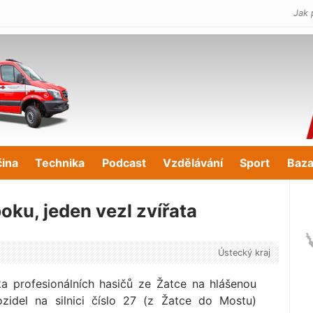
Jak 
čina
Technika
Podcast
Vzdělávání
Sport
Baza
ku, jeden vezl zvířata
Ústecký kraj
ka profesionálních hasičů ze Žatce na hlášenou
zidel na silnici číslo 27 (z Žatce do Mostu)