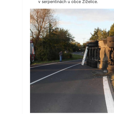
v serpentinách u obce Žiželice.