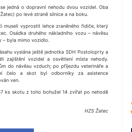
e se jedná o dopravní nehodu dvou vozidel. Oba
atec) po levé straně silnice a na boku.
či museli vyprostit lehce zraněného řidiče, který
tec. Osádka druhého nákladního vozu – návěsu
y – byla mimo vozidlo.
ásahu vyslána ještě jednotka SDH Postoloprty a
li zajištění vozidel a osvětlení místa nehody.
tům do návěsu vzduch; po příjezdu veterináře a
ní čelo a skot byl odborníky za asistence
ován ven.
7 ks skotu z toho bohužel 14 zvířat po nehodě
HZS Žatec