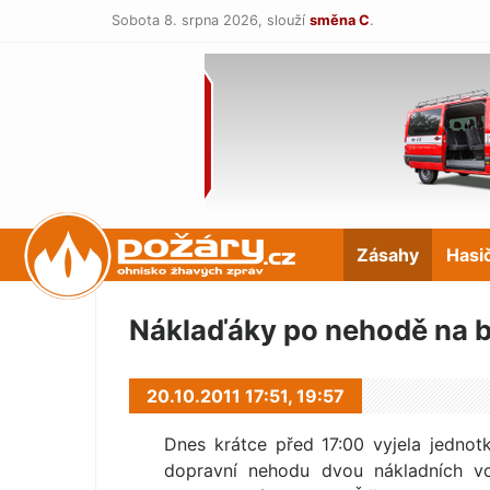
Sobota 8. srpna 2026,
slouží
směna C
.
POŽÁRY.cz
Zásahy
Hasi
Náklaďáky po nehodě na bo
20.10.2011 17:51,
19:57
Dnes krátce před 17:00 vyjela jednot
dopravní nehodu dvou nákladních vo