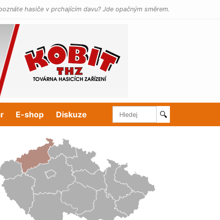
poznáte hasiče v prchajícím davu? Jde opačným směrem.
r
E-shop
Diskuze
🔍