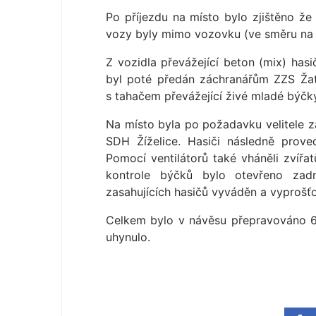
Po příjezdu na místo bylo zjištěno ž
vozy byly mimo vozovku (ve směru na Ž
Z vozidla převážející beton (mix) hasi
byl poté předán záchranářům ZZS Ža
s tahačem převážející živé mladé býčk
Na místo byla po požadavku velitele z
SDH Žíželice. Hasiči následně proved
Pomocí ventilátorů také vháněli zvířa
kontrole býčků bylo otevřeno zad
zasahujících hasičů vyváděn a vyprošť
Celkem bylo v návěsu přepravováno 6
uhynulo.