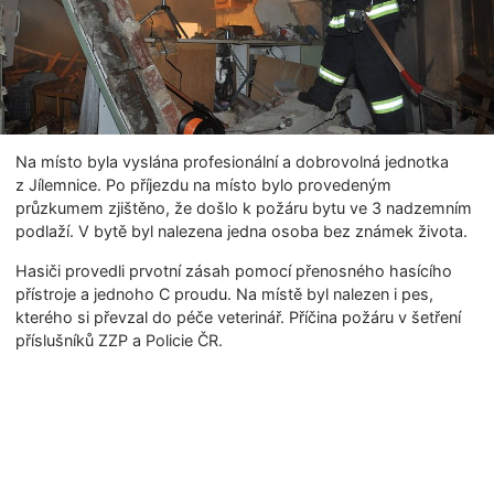
Na místo byla vyslána profesionální a dobrovolná jednotka
z Jílemnice. Po příjezdu na místo bylo provedeným
průzkumem zjištěno, že došlo k požáru bytu ve 3 nadzemním
podlaží. V bytě byl nalezena jedna osoba bez známek života.
Hasiči provedli prvotní zásah pomocí přenosného hasícího
přístroje a jednoho C proudu. Na místě byl nalezen i pes,
kterého si převzal do péče veterinář. Příčina požáru v šetření
příslušníků ZZP a Policie ČR.