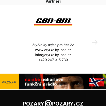
Partneři
čtyřkolky nejen pro hasiče
www.ctyrkolky-bce.cz
info@ctyrkolky-bce.cz
+420 267 315 730
pozary@pozary.cz