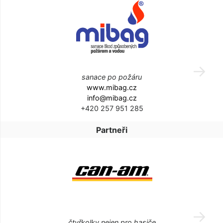
sanace po požáru
www.mibag.cz
info@mibag.cz
+420 257 951 285
Partneři
čtyřkolky nejen pro hasiče