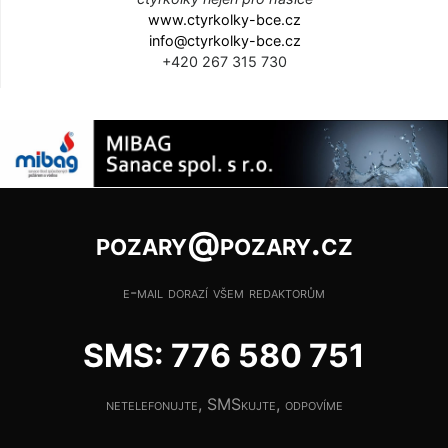
www.ctyrkolky-bce.cz
info@ctyrkolky-bce.cz
+420 267 315 730
pozary@pozary.cz
e-mail dorazí všem redaktorům
SMS: 776 580 751
netelefonujte, SMSkujte, odpovíme