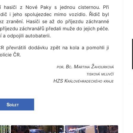
ní hasiči z Nové Paky s jednou cisternou. Při
idič i jeho spolujezdec mimo vozidlo. Řidič byl
z zranění. Hasiči se až do příjezdu záchranné
 příjezdu záchranářů předali muže do jejich péče.
a odpojili autobaterii.
R převrátili dodávku zpět na kola a pomohli ji
olicie ČR.
por. Bc. Martina Žahourková
tisková mluvčí
HZS Královéhradec­kého kraje
Sdílet