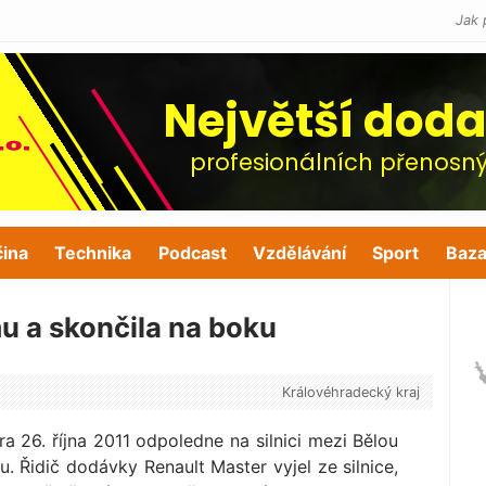
Jak 
čina
Technika
Podcast
Vzdělávání
Sport
Baza
u a skončila na boku
Královéhradecký kraj
 26. října 2011 odpoledne na silnici mezi Bělou
. Řidič dodávky Renault Master vyjel ze silnice,