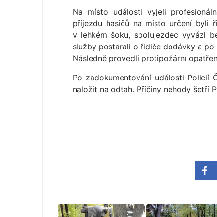
Na místo události vyjeli profesionál
příjezdu hasičů na místo určení byli ř
v lehkém šoku, spolujezdec vyvázl be
služby postarali o řidiče dodávky a po
Následně provedli protipožární opatření 
Po zadokumentování události Policií Č
naložit na odtah. Příčiny nehody šetří P