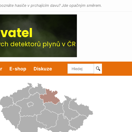
poznáte hasiče v prchajícím davu? Jde opačným směrem.
r
E-shop
Diskuze
🔍