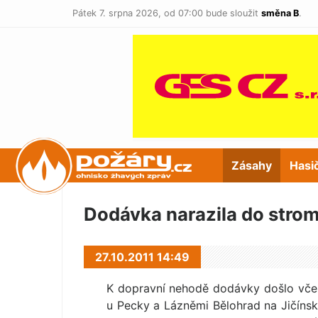
Pátek 7. srpna 2026,
od 07:00 bude sloužit
směna B
.
POŽÁRY.cz
Zásahy
Hasi
Dodávka narazila do strom
27.10.2011 14:49
K dopravní nehodě dodávky došlo včera
u Pecky a Lázněmi Bělohrad na Jičínsku