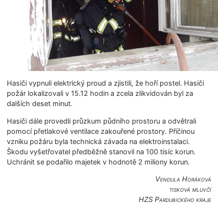
Hasiči vypnuli elektrický proud a zjistili, že hoří postel. Hasiči
požár lokalizovali v 15.12 hodin a zcela zlikvidován byl za
dalších deset minut.
Hasiči dále provedli průzkum půdního prostoru a odvětrali
pomocí přetlakové ventilace zakouřené prostory. Příčinou
vzniku požáru byla technická závada na elektroinstalaci.
Škodu vyšetřovatel předběžně stanovil na 100 tisíc korun.
Uchránit se podařilo majetek v hodnotě 2 miliony korun.
Vendula Horáková
tisková mluvčí
HZS Pardubického kraje