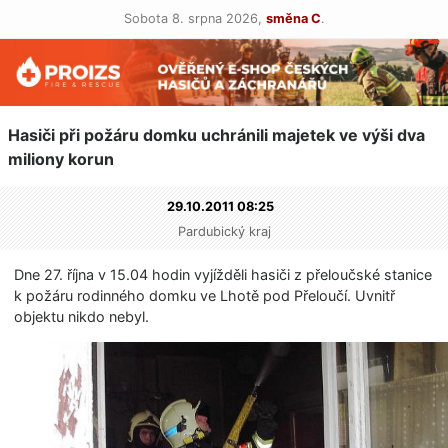
Sobota 8. srpna 2026,
směna C
.
Hasiči při požáru domku uchránili majetek ve výši dva
miliony korun
29.10.2011 08:25
Pardubický kraj
Dne 27. října v 15.04 hodin vyjížděli hasiči z přeloučské stanice
k požáru rodinného domku ve Lhotě pod Přeloučí. Uvnitř
objektu nikdo nebyl.