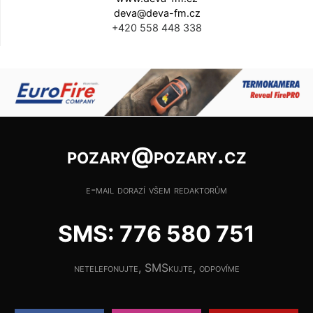
deva@deva-fm.cz
+420 558 448 338
pozary@pozary.cz
e-mail dorazí všem redaktorům
SMS: 776 580 751
netelefonujte, SMSkujte, odpovíme