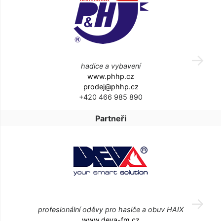
hadice a vybavení
www.phhp.cz
prodej@phhp.cz
+420 466 985 890
Partneři
profesionální oděvy pro hasiče a obuv HAIX
www.deva-fm.cz