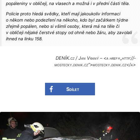
popáleniny v obličeji, na vlasech a možná i v přední části těla.
Policie proto hledá svědky, kteří mají jakoukoliv informaci
o někom nebo podezření na někoho, kdo byl začátkem týdne
zřejmě popálen, nebo si všimli osoby, která má na těle či
v obličeji nějaké čerstvé stopy od ohně nebo žáru, aby zavolali
ihned na linku 158.
DENÍK.cz / Jan Vraný – <a href=„http://­
mostecky.denik­.cz“>mostecky­.denik.cz</a>
Sdílet