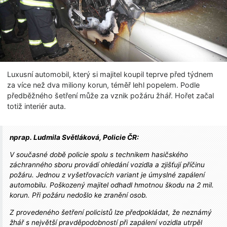
Luxusní automobil, který si majitel koupil teprve před týdnem
za více než dva miliony korun, téměř lehl popelem. Podle
předběžného šetření může za vznik požáru žhář. Hořet začal
totiž interiér auta.
nprap. Ludmila Světláková, Policie ČR:
V současné době policie spolu s technikem hasičského
záchranného sboru provádí ohledání vozidla a zjišťují příčinu
požáru. Jednou z vyšetřovacích variant je úmyslné zapálení
automobilu. Poškozený majitel odhadl hmotnou škodu na 2 mil.
korun. Při požáru nedošlo ke zranění osob.
Z provedeného šetření policistů lze předpokládat, že neznámý
žhář s největší pravděpodobností při zapálení vozidla utrpěl