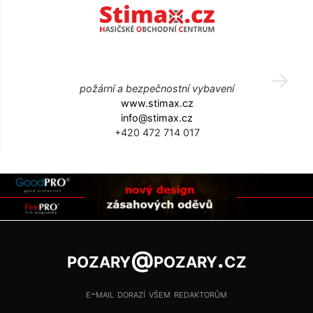
požární a bezpečnostní vybavení
www.stimax.cz
info@stimax.cz
+420 472 714 017
pozary@pozary.cz
e-mail dorazí všem redaktorům