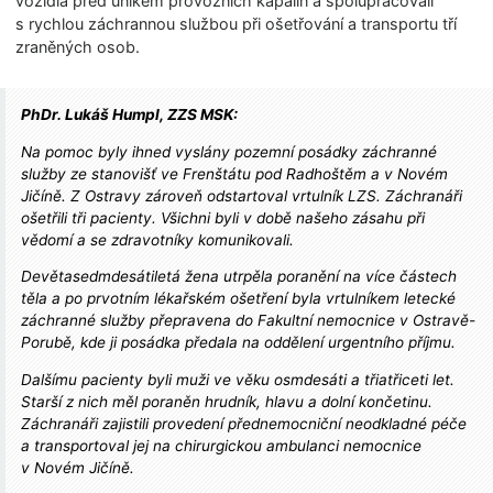
vozidla před únikem provozních kapalin a spolupracovali
s rychlou záchrannou službou při ošetřování a transportu tří
zraněných osob.
PhDr. Lukáš Humpl, ZZS MSK:
Na pomoc byly ihned vyslány pozemní posádky záchranné
služby ze stanovišť ve Frenštátu pod Radhoštěm a v Novém
Jičíně. Z Ostravy zároveň odstartoval vrtulník LZS. Záchranáři
ošetřili tři pacienty. Všichni byli v době našeho zásahu při
vědomí a se zdravotníky komunikovali.
Devětasedmdesá­tiletá žena utrpěla poranění na více částech
těla a po prvotním lékařském ošetření byla vrtulníkem letecké
záchranné služby přepravena do Fakultní nemocnice v Ostravě-
Porubě, kde ji posádka předala na oddělení urgentního příjmu.
Dalšímu pacienty byli muži ve věku osmdesáti a třiatřiceti let.
Starší z nich měl poraněn hrudník, hlavu a dolní končetinu.
Záchranáři zajistili provedení přednemocniční neodkladné péče
a transportoval jej na chirurgickou ambulanci nemocnice
v Novém Jičíně.