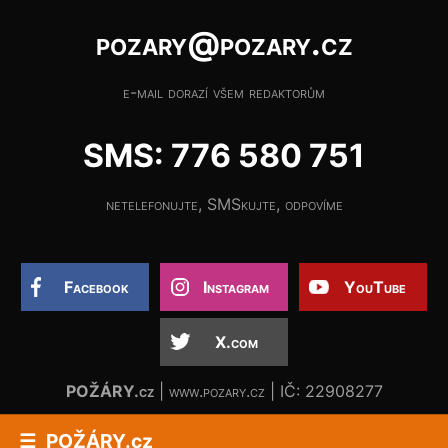
pozary@pozary.cz
e-mail dorazí všem redaktorům
SMS: 776 580 751
netelefonujte, SMSkujte, odpovíme
Facebook
Instagram
YouTube
X.com
POŽÁRY.cz
| www.pozary.cz | IČ: 22908277
POŽÁRY.cz