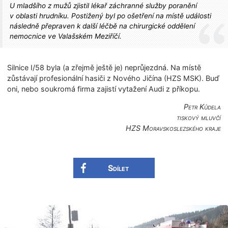
U mladšího z mužů zjistil lékař záchranné služby poranění
v oblasti hrudníku. Postižený byl po ošetření na místě události
následně přepraven k další léčbě na chirurgické oddělení
nemocnice ve Valašském Meziříčí.
Silnice I/58 byla (a zřejmě ještě je) neprůjezdná. Na místě
zůstávají profesionální hasiči z Nového Jičína (HZS MSK). Buď
oni, nebo soukromá firma zajistí vytažení Audi z příkopu.
Petr Kůdela
tiskový mluvčí
HZS Moravskoslezské­ho kraje
Sdílet