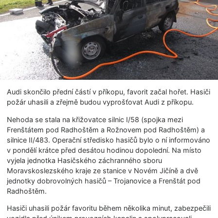
Audi skončilo přední částí v příkopu, favorit začal hořet. Hasiči
požár uhasili a zřejmě budou vyprošťovat Audi z příkopu.
Nehoda se stala na křižovatce silnic I/58 (spojka mezi
Frenštátem pod Radhoštěm a Rožnovem pod Radhoštěm) a
silnice II/483. Operační středisko hasičů bylo o ní informováno
v pondělí krátce před desátou hodinou dopolední. Na místo
vyjela jednotka Hasičského záchranného sboru
Moravskoslezského kraje ze stanice v Novém Jičíně a dvě
jednotky dobrovolných hasičů – Trojanovice a Frenštát pod
Radhoštěm.
Hasiči uhasili požár favoritu během několika minut, zabezpečili