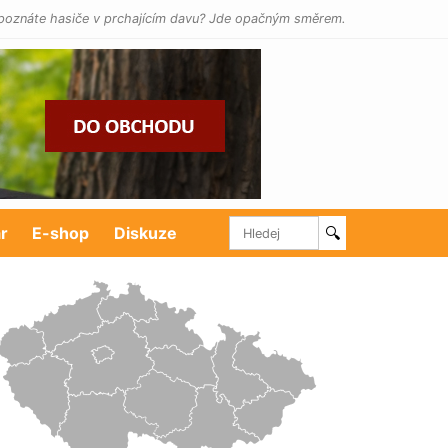
poznáte hasiče v prchajícím davu? Jde opačným směrem.
r
E-shop
Diskuze
🔍