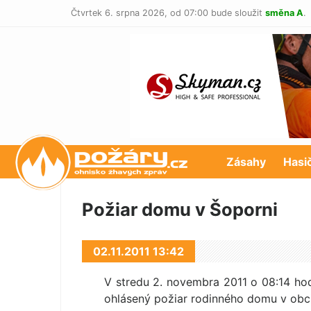
Čtvrtek 6. srpna 2026,
od 07:00 bude sloužit
směna A
.
POŽÁRY.cz
Zásahy
Hasi
Požiar domu v Šoporni
02.11.2011 13:42
V stredu 2. novembra 2011 o 08:14 ho
ohlásený požiar rodinného domu v obci