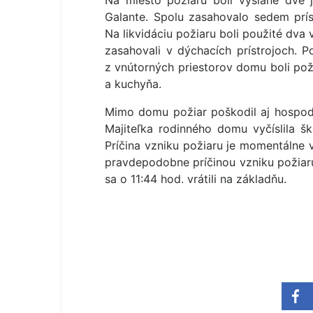
Na miesto požiaru boli vyslané dve 
Galante. Spolu zasahovalo sedem prí
Na likvidáciu požiaru boli použité dva 
zasahovali v dýchacích prístrojoch.
z vnútorných priestorov domu boli pož
a kuchyňa.
Mimo domu požiar poškodil aj hospodá
Majiteľka rodinného domu vyčíslila 
Príčina vzniku požiaru je momentálne v
pravdepodobne príčinou vzniku požiaru
sa o 11:44 hod. vrátili na základňu.