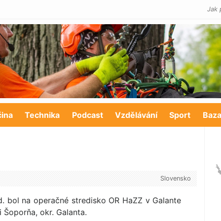
Jak 
čina
Technika
Podcast
Vzdělávání
Sport
Baza
Slovensko
d. bol na operačné stredisko OR HaZZ v Galante
 Šoporňa, okr. Galanta.