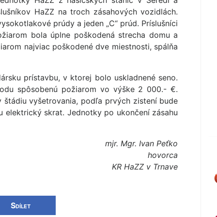
jednotky HaZZ z hasičských staníc v Seredi a
slušníkov HaZZ na troch zásahových vozidlách.
vysokotlakové prúdy a jeden „C“ prúd. Príslušníci
 Požiarom bola úplne poškodená strecha domu a
iarom najviac poškodené dve miestnosti, spálňa
rsku prístavbu, v ktorej bolo uskladnené seno.
škodu spôsobenú požiarom vo výške 2 000.- €.
 štádiu vyšetrovania, podľa prvých zistení bude
 elektrický skrat. Jednotky po ukončení zásahu
mjr. Mgr. Ivan Peťko
hovorca
KR HaZZ v Trnave
Sdílet