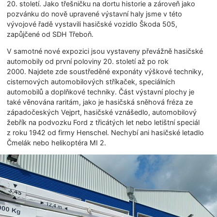
20. století. Jako třešničku na dortu historie a zároveň jako
pozvánku do nově upravené výstavní haly jsme v této
vývojové řadě vystavili hasičské vozidlo Škoda 505,
zapůjčené od SDH Třeboň.
V samotné nové expozici jsou vystaveny převážně hasičské
automobily od první poloviny 20. století až po rok
2000. Najdete zde soustředěné exponáty výškové techniky,
cisternových automobilových stříkaček, speciálních
automobilů a doplňkové techniky. Část výstavní plochy je
také věnována raritám, jako je hasičská sněhová fréza ze
západočeských Vejprt, hasičské vznášedlo, automobilový
žebřík na podvozku Ford z třicátých let nebo letištní speciál
z roku 1942 od firmy Henschel. Nechybí ani hasičské letadlo
Čmelák nebo helikoptéra MI 2.