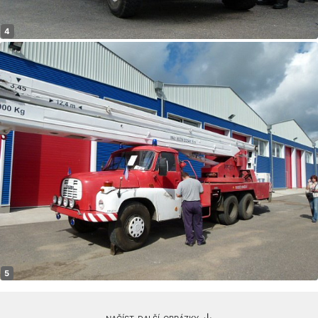
načíst další obrázky ↓