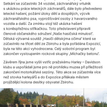
Setkání se zúčastnilo 34 vozidel, záchranářský vrtulník
s ukázkou práce leteckých záchranářů, dále bylo předvedeno
letecké hašení, požární útoky dětí a dospělých, výcvik
záchranářského psa, vyprošťování osoby z havarovaného
vozidla a další. Za zmínku stojí též ukázka hašení
s koněspřežnou stříkačkou. Toto představení připravili
členové občanského sdružení „Naše hasičská minulost“.
Dětská výtvarná soutěž „Hasiči dětskýma očima“ které se
zúčastnilo na třicet dětí ze Zbirohu a byla pořádána Expozicí,
byla na této akci vyhodnocena. Celý sobotní program byl
zakončen vystoupením rockové skupiny „Míchačky betonu“.
Závěrem října jsme vyšli vstříc pražskému Harley – Davidson
klubu a uspořádali jsme pro ně prohlídku muzea při příležitosti
zakončení motorkářské sezóny. Této akce se zúčastnila více
než stovka harleyářů a do Expozice přilákala městem
projíždějící kolona desítky obyvatel Zbirohu.