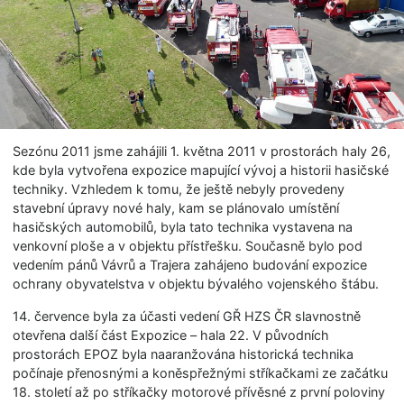
Sezónu 2011 jsme zahájili 1. května 2011 v prostorách haly 26,
kde byla vytvořena expozice mapující vývoj a historii hasičské
techniky. Vzhledem k tomu, že ještě nebyly provedeny
stavební úpravy nové haly, kam se plánovalo umístění
hasičských automobilů, byla tato technika vystavena na
venkovní ploše a v objektu přístřešku. Současně bylo pod
vedením pánů Vávrů a Trajera zahájeno budování expozice
ochrany obyvatelstva v objektu bývalého vojenského štábu.
14. července byla za účasti vedení GŘ HZS ČR slavnostně
otevřena další část Expozice – hala 22. V původních
prostorách EPOZ byla naaranžována historická technika
počínaje přenosnými a koněspřežnými stříkačkami ze začátku
18. století až po stříkačky motorové přívěsné z první poloviny