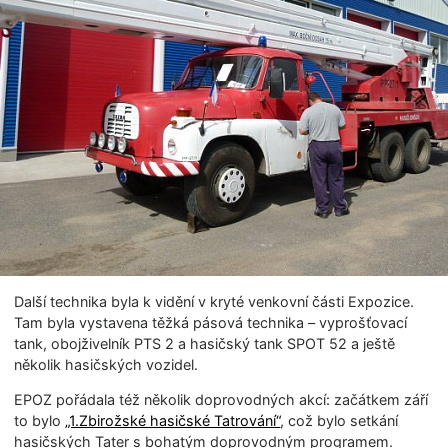
Další technika byla k vidění v kryté venkovní části Expozice.
Tam byla vystavena těžká pásová technika – vyprošťovací
tank, obojživelník PTS 2 a hasičský tank SPOT 52 a ještě
několik hasičských vozidel.
EPOZ pořádala též několik doprovodných akcí: začátkem září
to bylo
„1.Zbirožské hasičské Tatrování“
, což bylo setkání
hasičských Tater s bohatým doprovodným programem.