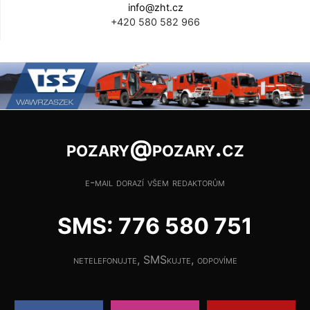
info@zht.cz
+420 580 582 966
pozary@pozary.cz
e-mail dorazí všem redaktorům
SMS: 776 580 751
netelefonujte, SMSkujte, odpovíme