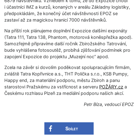
6879 návštěvníků. Vzhledem k tomu, že do Expozice chodí
i účastníci IMZ a kurzů, konaných v areálu Základny logistiky,
předpokládám, že konečný účet návštěvnosti EPOZ se
zastaví až za magickou hranicí 7000 návštěvníků.
Na příští rok plánujeme doplnění Expozice dalšími exponáty
(Tatra 111, Tatra 138, Phantom, motorová koněspřežka apod).
Samozřejmě připravíme další ročník Zbirožského Tatrování,
bude vyhlášena fotosoutěž, probíhá zjišťování podmínek pro
zapojení Expozice do projektu „Muzejní noc“ apod.
Zcela na závěr si dovolím poděkovat spolupracujícím firmám,
zvláště Tatra Kopřivnice a.s., THT Polička s.r.o., KSB Pumpy,
Happy end, za materiální podporu, městu Zbiroh a panu
starostovi Pražskému za vstřícnost a serveru
POŽÁRY.cz
a
Českému rozhlasu Plzeň za mediální podporu našich akcí.
Petr Bíza, vedoucí EPOZ
Sdílet