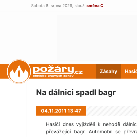
Sobota 8. srpna 2026,
slouží
směna C
.
POŽÁRY.cz
Zásahy
Hasi
Na dálnici spadl bagr
04.11.2011 13:47
Hasiči dnes vyjížděli k nehodě dálni
převážející bagr. Automobil se přev