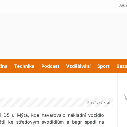
Jak 
čina
Technika
Podcast
Vzdělávání
Sport
Baza
Plzeňský kraj
ci D5 u Mýta, kde havarovalo nákladní vozidlo
rátil ke středovým svodidlům a bagr spadl na