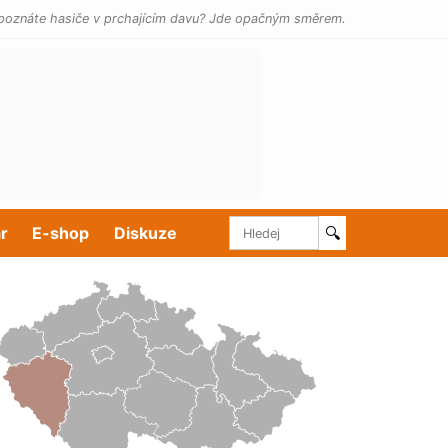
poznáte hasiče v prchajícím davu? Jde opačným směrem.
r
E-shop
Diskuze
🔍