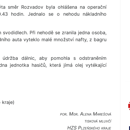
a směr Rozvadov byla ohlášena na operační
0.43 hodin. Jednalo se o nehodu nákladního
 svodidlech. Při nehodě se zranila jedna osoba,
ního auta vyteklo malé množství nafty, z bagru
 údržba dálnic, aby pomohla s odstraněním
dna jednotka hasičů, která jímá olej vytékající
 kraje)
por. Mgr. Alena Marešová
tisková mluvčí
HZS Plzeňského kraje