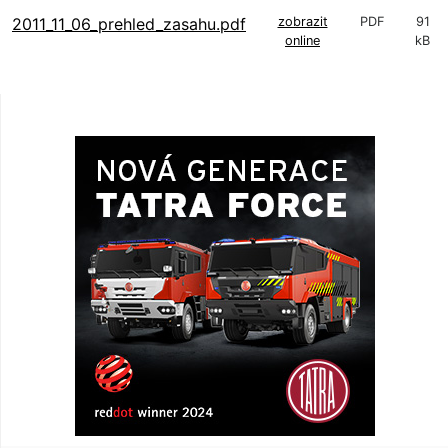
2011_11_06_prehled_zasahu.pdf
zobrazit
PDF
91
online
kB