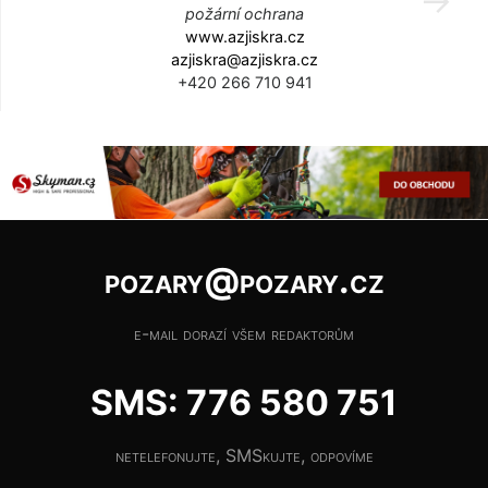
požární ochrana
www.azjiskra.cz
azjiskra@azjiskra.cz
+420 266 710 941
pozary@pozary.cz
e-mail dorazí všem redaktorům
SMS: 776 580 751
netelefonujte, SMSkujte, odpovíme