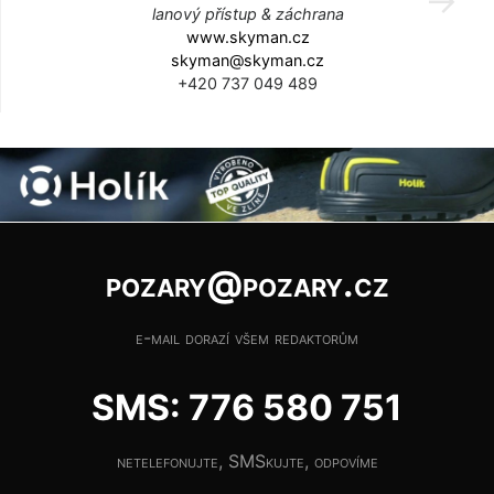
lanový přístup & záchrana
www.skyman.cz
skyman@skyman.cz
+420 737 049 489
pozary@pozary.cz
e-mail dorazí všem redaktorům
SMS: 776 580 751
netelefonujte, SMSkujte, odpovíme