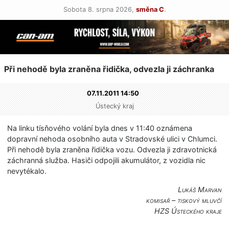
Sobota 8. srpna 2026,
směna C
.
Při nehodě byla zraněna řidička, odvezla ji záchranka
07.11.2011 14:50
Ústecký kraj
Na linku tísňového volání byla dnes v 11:40 oznámena
dopravní nehoda osobního auta v Stradovské ulici v Chlumci.
Při nehodě byla zraněna řidička vozu. Odvezla ji zdravotnická
záchranná služba. Hasiči odpojili akumulátor, z vozidla nic
nevytékalo.
Lukáš Marvan
komisař – tiskový mluvčí
HZS Ústeckého kraje