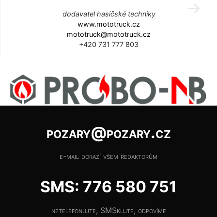
dodavatel hasičské techniky
www.mototruck.cz
mototruck@mototruck.cz
+420 731 777 803
pozary@pozary.cz
e-mail dorazí všem redaktorům
SMS: 776 580 751
netelefonujte, SMSkujte, odpovíme