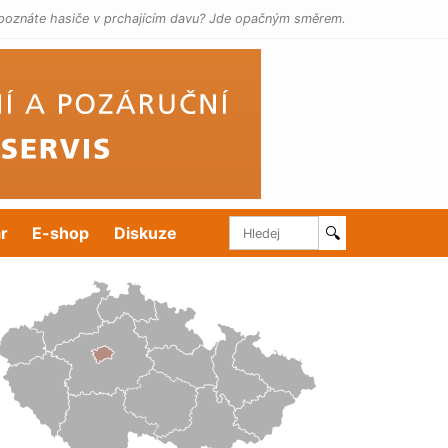
poznáte hasiče v prchajícím davu? Jde opačným směrem.
r
E-shop
Diskuze
🔍