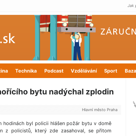
Jak 
čina
Technika
Podcast
Vzdělávání
Sport
Baza
 hořícího bytu nadýchal zplodin
Hlavní město Praha
h hodinách byl policii hlášen požár bytu v domě
n z policistů, který zde zasahoval, se přitom