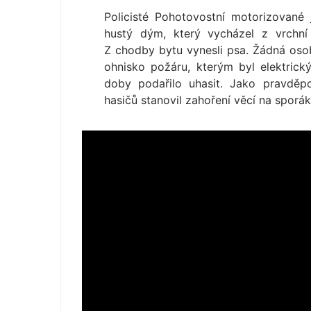
Policisté Pohotovostní motorizované j
hustý dým, který vycházel z vrchní č
Z chodby bytu vynesli psa. Žádná osoba
ohnisko požáru, kterým byl elektric
doby podařilo uhasit. Jako pravděp
hasičů stanovil zahoření věcí na sporák