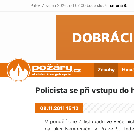
Pátek 7. srpna 2026,
od 07:00 bude sloužit
směna B
.
POŽÁRY.cz
Zásahy
Hasi
Policista se při vstupu do
08.11.2011 15:13
V pondělí dne 7. listopadu ve večerníc
na ulici Nemocniční v Praze 9. Jede