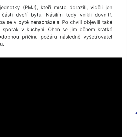
ednotky (PMJ), kteří místo dorazili, viděli jen
ásti dveří bytu. Násilím tedy vnikli dovnitř.
 se v bytě nenacházela. Po chvíli objevili také
ký sporák v kuchyni. Oheň se jim během krátké
odobnou příčinu požáru následně vyšetřovatel
u.