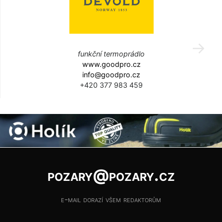
funkční termoprádlo
www.goodpro.cz
info@goodpro.cz
+420 377 983 459
pozary@pozary.cz
e-mail dorazí všem redaktorům