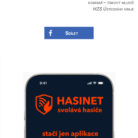
komisař – tiskový mluvčí
HZS Ústeckého kraje
Sdílet