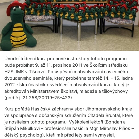
Úvodní třídenní kurz pro nové instruktory tohoto programu
bude probíhat 9. až 11. prosince 2011 ve Školícím středisku
HZS JMK v Tišnově. Po úspěšném absolvování následného
dvoudenního semináře, který proběhne tamtéž 14. – 15. ledna
2012 získá účastník osvědčení o absolvování kurzu, který je
akreditován Ministerstvem školství, mládeže a tělovýchovy
(pod č.j. 21 258/20019–25–423).
Kurz pořádá Hasičský záchranný sbor Jihomoravského kraje
ve spolupráce s občanským sdružením Citadela Bruntál, které
je nositelem tohoto programu. Vyškolení lektoři (Bohdan a
Štěpán Mikulkovi – profesionální hasiči a Mgr. Miroslav Piňos –
dětský psycholog), kteří mě před lety sami vymysleli,