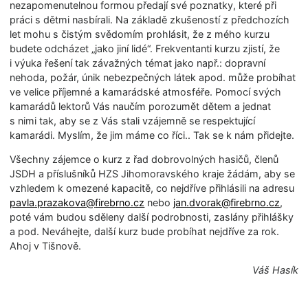
nezapomenutelnou formou předají své poznatky, které při
práci s dětmi nasbírali. Na základě zkušeností z předchozích
let mohu s čistým svědomím prohlásit, že z mého kurzu
budete odcházet „jako jiní lidé“. Frekventanti kurzu zjistí, že
i výuka řešení tak závažných témat jako např.: dopravní
nehoda, požár, únik nebezpečných látek apod. může probíhat
ve velice příjemné a kamarádské atmosféře. Pomocí svých
kamarádů lektorů Vás naučím porozumět dětem a jednat
s nimi tak, aby se z Vás stali vzájemně se respektující
kamarádi. Myslím, že jim máme co říci.. Tak se k nám přidejte.
Všechny zájemce o kurz z řad dobrovolných hasičů, členů
JSDH a příslušníků HZS Jihomoravského kraje žádám, aby se
vzhledem k omezené kapacitě, co nejdříve přihlásili na adresu
pavla.prazakova@
firebrno.cz
nebo
jan.dvorak@
firebrno.cz
,
poté vám budou sděleny další podrobnosti, zaslány přihlášky
a pod. Neváhejte, další kurz bude probíhat nejdříve za rok.
Ahoj v Tišnově.
Váš Hasík