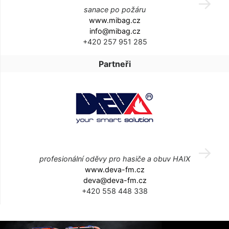
sanace po požáru
www.mibag.cz
info@mibag.cz
+420 257 951 285
Partneři
profesionální oděvy pro hasiče a obuv HAIX
www.deva-fm.cz
deva@deva-fm.cz
+420 558 448 338