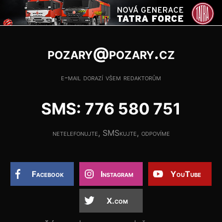
pozary@pozary.cz
e-mail dorazí všem redaktorům
SMS: 776 580 751
netelefonujte, SMSkujte, odpovíme
Facebook
Instagram
YouTube
X.com