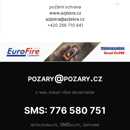
požární ochrana
www.azjiskra.cz
azjiskra@azjiskra.cz
+420 266 710 941
pozary@pozary.cz
e-mail dorazí všem redaktorům
SMS: 776 580 751
netelefonujte, SMSkujte, odpovíme