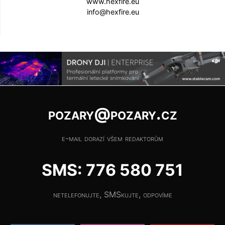
www.hexfire.eu
info@hexfire.eu
pozary@pozary.cz
e-mail dorazí všem redaktorům
SMS: 776 580 751
netelefonujte, SMSkujte, odpovíme