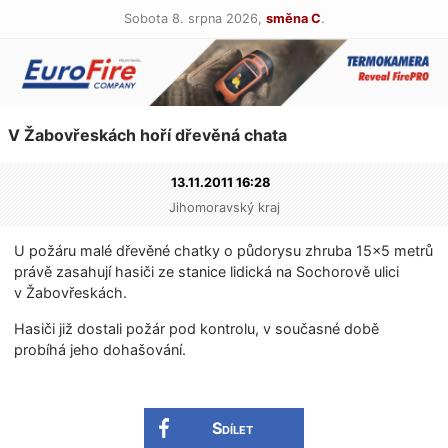
Sobota 8. srpna 2026,
směna C
.
V Žabovřeskách hoří dřevěná chata
13.11.2011 16:28
Jihomoravský kraj
U požáru malé dřevěné chatky o půdorysu zhruba 15×5 metrů
právě zasahují hasiči ze stanice lidická na Sochorově ulici
v Žabovřeskách.
Hasiči již dostali požár pod kontrolu, v současné době
probíhá jeho dohašování.
Sdílet