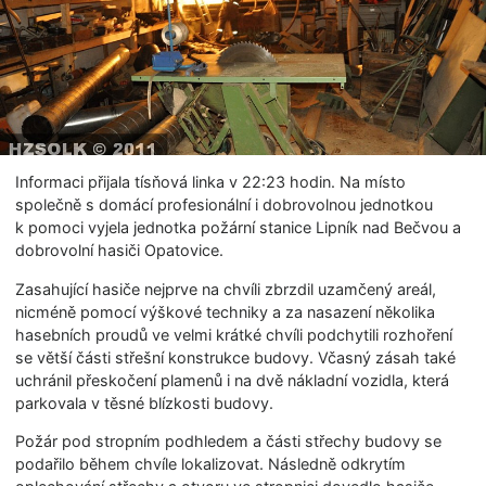
Informaci přijala tísňová linka v 22:23 hodin. Na místo
společně s domácí profesionální i dobrovolnou jednotkou
k pomoci vyjela jednotka požární stanice Lipník nad Bečvou a
dobrovolní hasiči Opatovice.
Zasahující hasiče nejprve na chvíli zbrzdil uzamčený areál,
nicméně pomocí výškové techniky a za nasazení několika
hasebních proudů ve velmi krátké chvíli podchytili rozhoření
se větší části střešní konstrukce budovy. Včasný zásah také
uchránil přeskočení plamenů i na dvě nákladní vozidla, která
parkovala v těsné blízkosti budovy.
Požár pod stropním podhledem a části střechy budovy se
podařilo během chvíle lokalizovat. Následně odkrytím