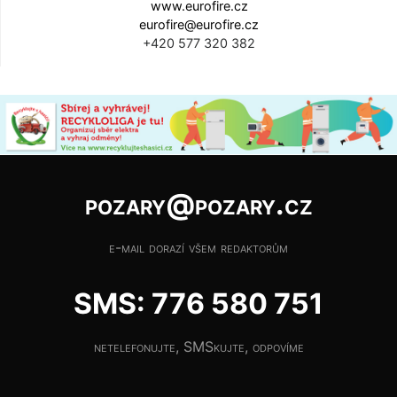
www.eurofire.cz
eurofire@eurofire.cz
+420 577 320 382
pozary@pozary.cz
e-mail dorazí všem redaktorům
SMS: 776 580 751
netelefonujte, SMSkujte, odpovíme