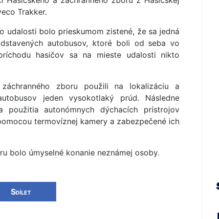
íci Hasičského a záchranného zboru z Hasičskej
veco Trakker.
o udalosti bolo prieskumom zistené, že sa jedná
 odstavených autobusov, ktoré boli od seba vo
príchodu hasičov sa na mieste udalosti nikto
a záchranného zboru použili na lokalizáciu a
autobusov jeden vysokotlaký prúd. Následne
 použitia autonómnych dýchacích prístrojov
pomocou termovíznej kamery a zabezpečené ich
ru bolo úmyselné konanie neznámej osoby.
Sdílet