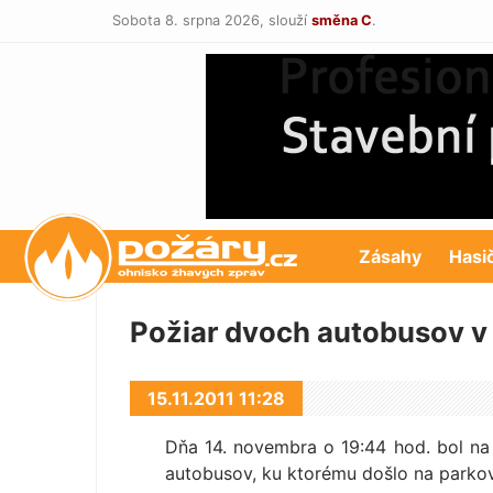
Sobota 8. srpna 2026,
slouží
směna C
.
POŽÁRY.cz
Zásahy
Hasi
Požiar dvoch autobusov v
15.11.2011 11:28
Dňa 14. novembra o 19:44 hod. bol na 
autobusov, ku ktorému došlo na park