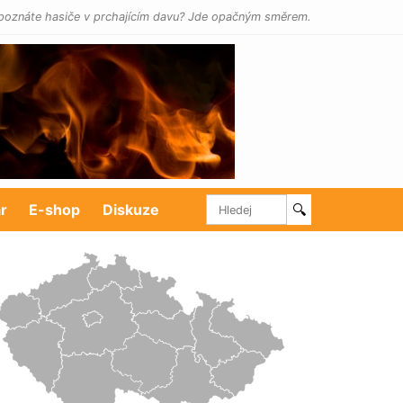
poznáte hasiče v prchajícím davu? Jde opačným směrem.
r
E-shop
Diskuze
🔍