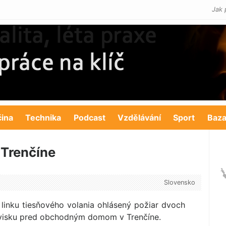
Jak 
čina
Technika
Podcast
Vzdělávání
Sport
Baza
 Trenčíne
Slovensko
linku tiesňového volania ohlásený požiar dvoch
ovisku pred obchodným domom v Trenčíne.