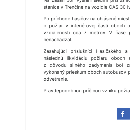
Na zásah boli vyslaní siedmi príslušn
stanice v Trenčíne na vozidle CAS 30 I
Po príchode hasičov na ohlásené miest
o požiar v interiérovej časti oboch
vzdialenosti cca 7 metrov. V čase 
nenachádzal.
Zasahujúci príslušníci Hasičského 
následnú likvidáciu požiaru oboch 
z dôvodu silného zadymenia bol za
vykonaný prieskum oboch autobusov 
odvetranie.
Pravdepodobnou príčinou vzniku požia